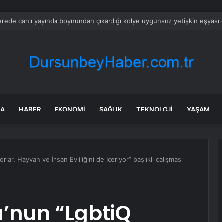
ğanak ve dolu yağışı: İş yerlerini su bastı
FA
HABER
EKONOMI
SAĞLIK
TEKNOLOJI
YAŞAM
ar, Hayvan ve İnsan Evliliğini de İçeriyor” başlıklı çalışması
’nun “LgbtiQ