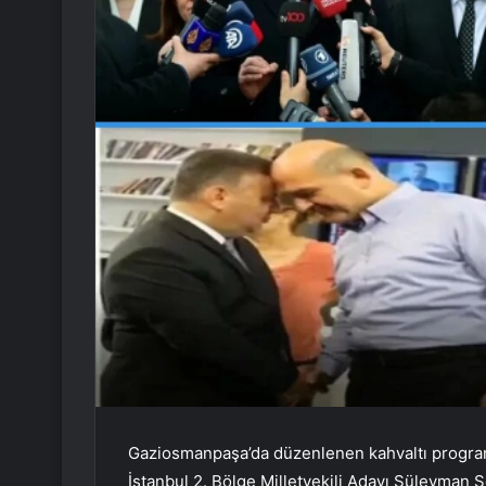
Gaziosmanpaşa’da düzenlenen kahvaltı program
İstanbul 2. Bölge Milletvekili Adayı Süleyman S