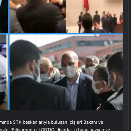
ında STK başkanlarıyla buluşan İçişleri Bakanı ve
oylu, ‘Biliyorsunuz LGBTIQ’ diyorlar ki buna hayvan ve