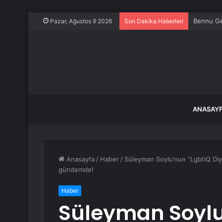
Muş’ta sa
Pazar, Ağustos 9 2026
Son Dakika Haberleri
ANASAY
Anasayfa
/
Haber
/
Süleyman Soylu’nun “LgbtiQ Diyorl
gündemde!
Haber
Süleyman Soylu