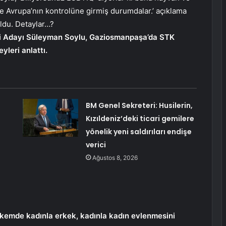
ve Avrupa’nın kontrolüne girmiş durumdalar.’ açıklama
ldu. Detaylar…?
ekili Adayı Süleyman Soylu, Gaziosmanpaşa’da STK
yleri anlattı.
BM Genel Sekreteri: Husilerin,
Kızıldeniz’deki ticari gemilere
yönelik yeni saldırıları endişe
verici
Ağustos 8, 2026
lkemde kadınla erkek, kadınla kadın evlenmesini