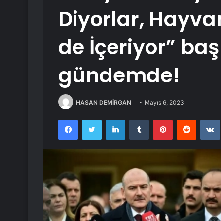
Diyorlar, Hayvan
de İçeriyor” baş
gündemde!
HASAN DEMİRGAN
Mayıs 6, 2023
Facebook
Twitter
LinkedIn
Tumblr
Pinterest
Reddit