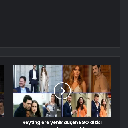
Reytinglere yenik düşen EGO dizisi