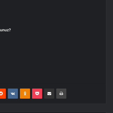
sunuz?
erest
Reddit
VKontakte
Odnoklassniki
Pocket
E-Posta ile paylaş
Yazdır