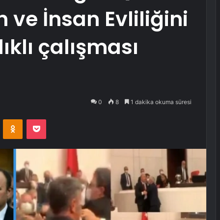
 ve İnsan Evliliğini
lıklı çalışması
0
8
1 dakika okuma süresi
VKontakte
Odnoklassniki
Pocket