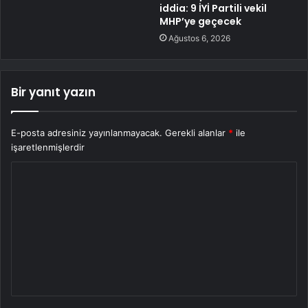
iddia: 9 İYİ Partili vekil
MHP’ye geçecek
Ağustos 6, 2026
Bir yanıt yazın
E-posta adresiniz yayınlanmayacak.
Gerekli alanlar
*
ile
işaretlenmişlerdir
Y
o
r
u
m
*