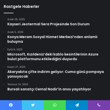
Rastgele Haberler
Aralık 29, 2025
Kayseri Jeotermal Sera Projesinde Son Durum
Aralık 5, 2025
Konya Meram Sosyal Hizmet Merkezi’nden anlamlı
buluşma
Eylül 9, 2025
Microsoft, Kızıldeniz’deki kablo kesintilerinin Azure
bulut platformunu etkilediğini duyurdu
Kasım 27, 2025
Akaryakıta çifte indirim geliyor: Cuma günü pompaya
yansıyacak
Temmuz 14, 2025
Bursalı sanatçı Cemal Nadir’in anısı yaşatılıyor
Facebook
Twitter
WhatsApp
Telegram
Viber