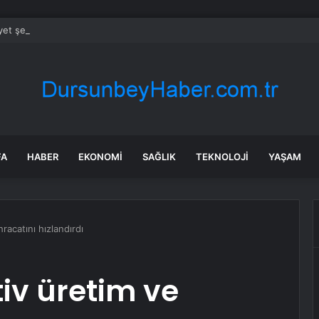
et şeridinde feci ölüm: Servis şoförüne midibüs çarptı
FA
HABER
EKONOMI
SAĞLIK
TEKNOLOJI
YAŞAM
racatını hızlandırdı
iv üretim ve