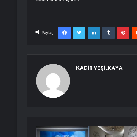
Facebook
Twitter
LinkedIn
Tumblr
Pint
Paylaş
KADİR YEŞİLKAYA