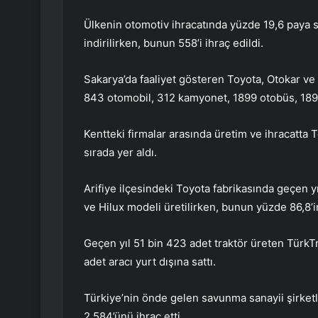
Ülkenin otomotiv ihracatında yüzde 19,6 paya s
indirilirken, bunun 558’i ihraç edildi.
Sakarya’da faaliyet gösteren Toyota, Otokar v
843 otomobil, 312 kamyonet, 1899 otobüs, 1895
Kentteki firmalar arasında üretim ve ihracatta T
sırada yer aldı.
Arifiye ilçesindeki Toyota fabrikasında geçen y
ve Hilux modeli üretilirken, bunun yüzde 86,8’in
Geçen yıl 51 bin 423 adet traktör üreten TürkTra
adet aracı yurt dışına sattı.
Türkiye’nin önde gelen savunma sanayii şirketle
2.584’ünü ihraç etti.