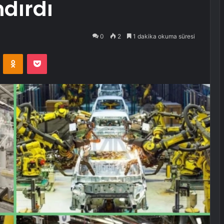
ndırdı
0
2
1 dakika okuma süresi
VKontakte
Odnoklassniki
Pocket