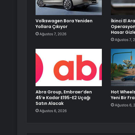
Volkswagen Bora Yeniden
İkinci El A
Yollara Çıkıyor
Operasyon:
Hasar Giz
Ağustos 7, 2026
Ağustos 7, 
Abra Group, Embraer’den
Hot Wheels:
45’e Kadar E195-E2 Uçağı
Yeni Bir Fr
Satın Alacak
Ağustos 6, 
Ağustos 6, 2026