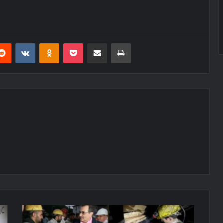
erest
Reddit
VKontakte
Odnoklassniki
Pocket
E-Posta ile paylaş
Yazdır