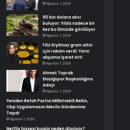
Ağustos 7, 2026
90 bin dolara alıcı
buluyor: Yılda sadece bir
kez bu ilimizde görülüyor
Ağustos 7, 2026
Filiz Eryılmaz gram altın
için rakam verdi: Yarın
akşama işaret etti
Ağustos 7, 2026
Ahmet Toprak
Elazığspor Başkanlığına
Aday!
Ağustos 7, 2026
Yeniden Refah Partisi Milletvekili Bekin,
Obp Uygulamasını Meclis Gündemine
Taşıdı
Ağustos 7, 2026
Netflix hissesi bugün neden düşüyor?