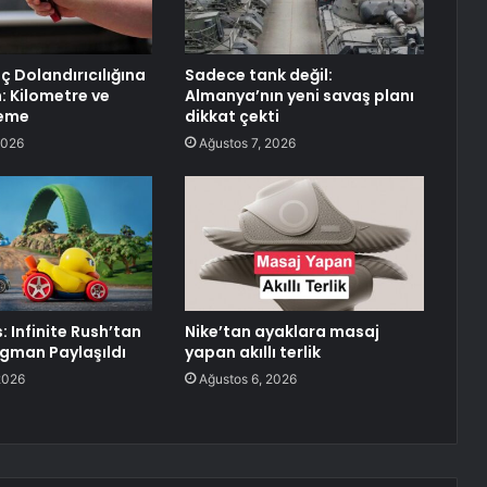
raç Dolandırıcılığına
Sadece tank değil:
 Kilometre ve
Almanya’nın yeni savaş planı
leme
dikkat çekti
2026
Ağustos 7, 2026
 Infinite Rush’tan
Nike’tan ayaklara masaj
agman Paylaşıldı
yapan akıllı terlik
2026
Ağustos 6, 2026