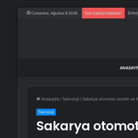
Emniy
Cumartesi, Ağustos 8 2026
Son Dakika Haberleri
ANASAY
Anasayfa
/
Teknoloji
/
Sakarya otomotiv üretim ve ih
Teknoloji
Sakarya otomot