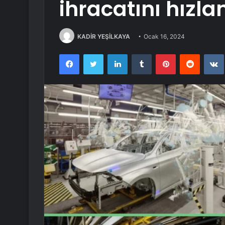
ihracatını hızla
KADİR YEŞİLKAYA
Ocak 16, 2024
Facebook
Twitter
LinkedIn
Tumblr
Pinterest
Reddit