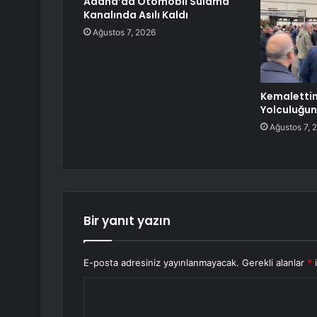
Adana’da Otomobil Sulama
Kanalında Asılı Kaldı
Ağustos 7, 2026
Kemalettin
Yolculuğun
Ağustos 7, 
Bir yanıt yazın
E-posta adresiniz yayınlanmayacak.
Gerekli alanlar
*
i
Y
o