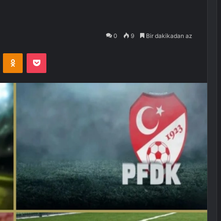
0
9
Bir dakikadan az
VKontakte
Odnoklassniki
Pocket