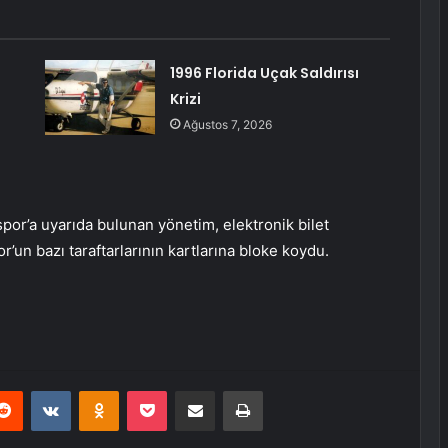
1996 Florida Uçak Saldırısı
Krizi
Ağustos 7, 2026
r’a uyarıda bulunan yönetim, elektronik bilet
n bazı taraftarlarının kartlarına bloke koydu.
erest
Reddit
VKontakte
Odnoklassniki
Pocket
E-Posta ile paylaş
Yazdır