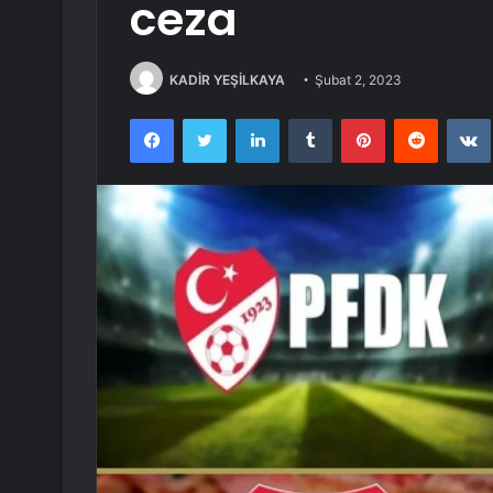
ceza
KADİR YEŞİLKAYA
Şubat 2, 2023
Facebook
Twitter
LinkedIn
Tumblr
Pinterest
Reddit