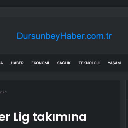
Florida Uçak Saldırısı Krizi
FA
HABER
EKONOMI
SAĞLIK
TEKNOLOJI
YAŞAM
ceza
r Lig takımına