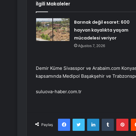
İlgili Makaleler
Barınak değil esaret: 600
hayvan kayalıkta yaşam
mücadelesi veriyor
Ağustos 7, 2026
Demir Küme Sivasspor ve Arabaim.com Konyaspo
kapsamında Medipol Başakşehir ve Trabzonspor’u
suluova-haber.com.tr
Facebook
Twitter
LinkedIn
Tumblr
Pint
Paylaş