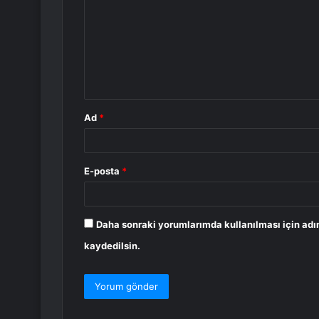
r
u
m
*
Ad
*
E-posta
*
Daha sonraki yorumlarımda kullanılması için adı
kaydedilsin.