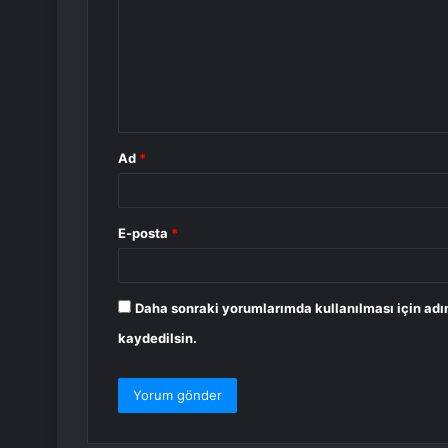
r
u
m
*
Ad
*
E-posta
*
Daha sonraki yorumlarımda kullanılması için adı
kaydedilsin.