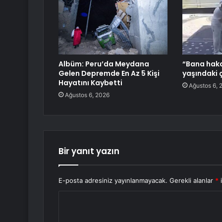
Albüm: Peru’da Meydana
“Bana hakar
Gelen Depremde En Az 5 Kişi
yaşındaki 
Hayatını Kaybetti
Ağustos 6, 
Ağustos 6, 2026
Bir yanıt yazın
E-posta adresiniz yayınlanmayacak.
Gerekli alanlar
*
i
Y
o