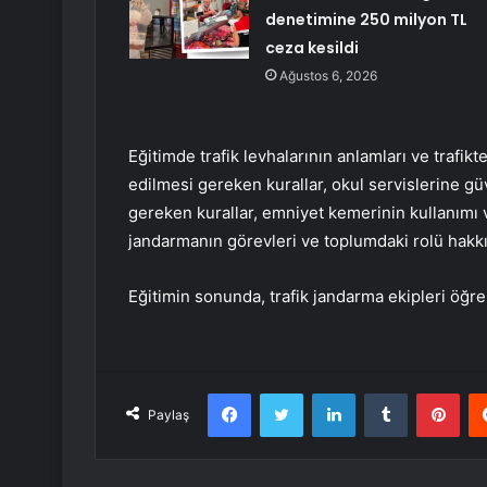
denetimine 250 milyon TL
ceza kesildi
Ağustos 6, 2026
Eğitimde trafik levhalarının anlamları ve trafik
edilmesi gereken kurallar, okul servislerine gü
gereken kurallar, emniyet kemerinin kullanımı v
jandarmanın görevleri ve toplumdaki rolü hakkın
Eğitimin sonunda, trafik jandarma ekipleri öğr
Facebook
Twitter
LinkedIn
Tumblr
Pint
Paylaş