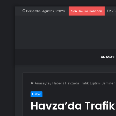
Üsküd
Perşembe, Ağustos 6 2026
Son Dakika Haberleri
ANASAY
Anasayfa
/
Haber
/
Havza’da Trafik Eğitimi Semineri
Haber
Havza’da Trafik