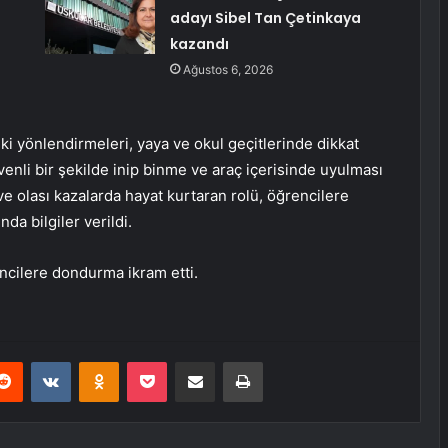
adayı Sibel Tan Çetinkaya
kazandı
Ağustos 6, 2026
teki yönlendirmeleri, yaya ve okul geçitlerinde dikkat
venli bir şekilde inip binme ve araç içerisinde uyulması
e olası kazalarda hayat kurtaran rolü, öğrencilere
da bilgiler verildi.
encilere dondurma ikram etti.
erest
Reddit
VKontakte
Odnoklassniki
Pocket
E-Posta ile paylaş
Yazdır