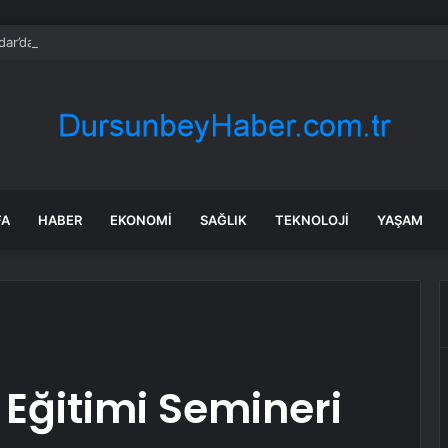
ar’da seçimi CHP’nin adayı Sibel Tan Çetinkaya kazandı
FA
HABER
EKONOMI
SAĞLIK
TEKNOLOJI
YAŞAM
 Eğitimi Semineri