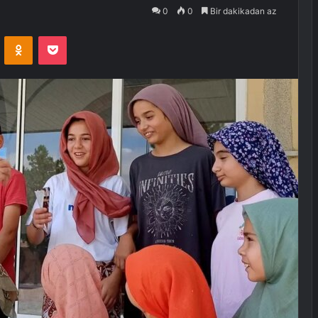
0
0
Bir dakikadan az
VKontakte
Odnoklassniki
Pocket