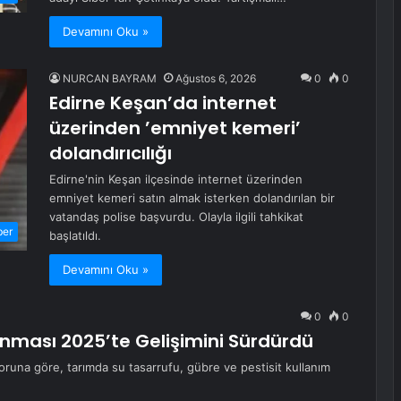
Devamını Oku »
NURCAN BAYRAM
Ağustos 6, 2026
0
0
Edirne Keşan’da internet
üzerinden ’emniyet kemeri’
dolandırıcılığı
Edirne'nin Keşan ilçesinde internet üzerinden
emniyet kemeri satın almak isterken dolandırılan bir
vatandaş polise başvurdu. Olayla ilgili tahkikat
ber
başlatıldı.
Devamını Oku »
0
0
kınması 2025’te Gelişimini Sürdürdü
poruna göre, tarımda su tasarrufu, gübre ve pestisit kullanım