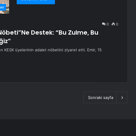
ber
0
0
Nöbeti”Ne Destek: “Bu Zulme, Bu
ğiz”
 KESK üyelerinin adalet nöbetini ziyaret etti. Emir, 15
Sonraki sayfa