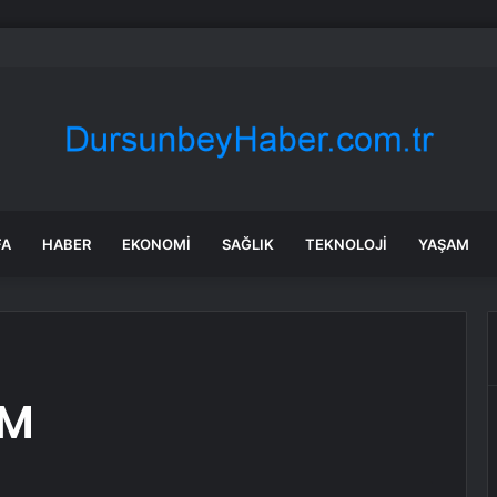
ılmaz gram altın için rakam verdi: Yarın akşama işaret etti
FA
HABER
EKONOMI
SAĞLIK
TEKNOLOJI
YAŞAM
AM