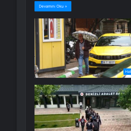
Devamını Oku »
Ha