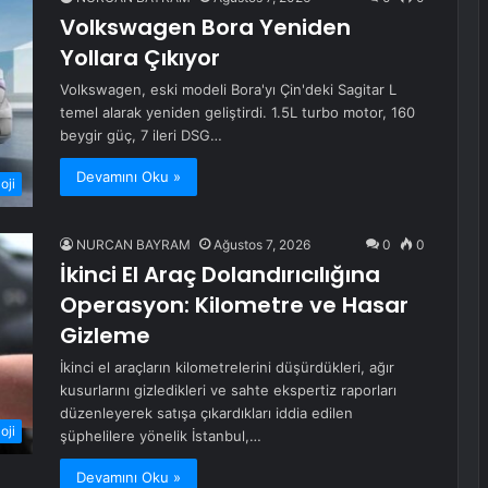
Volkswagen Bora Yeniden
Yollara Çıkıyor
Volkswagen, eski modeli Bora'yı Çin'deki Sagitar L
temel alarak yeniden geliştirdi. 1.5L turbo motor, 160
beygir güç, 7 ileri DSG…
Devamını Oku »
oji
NURCAN BAYRAM
Ağustos 7, 2026
0
0
İkinci El Araç Dolandırıcılığına
Operasyon: Kilometre ve Hasar
Gizleme
İkinci el araçların kilometrelerini düşürdükleri, ağır
kusurlarını gizledikleri ve sahte ekspertiz raporları
düzenleyerek satışa çıkardıkları iddia edilen
oji
şüphelilere yönelik İstanbul,…
Devamını Oku »