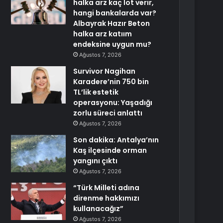
halka arz kaç lot verir,
hangi bankalarda var?
Albayrak Hazır Beton
halka arz katıım
endeksine uygun mu?
Ağustos 7, 2026
Survivor Nagihan
Karadere’nin 750 bin
TL’lik estetik
operasyonu: Yaşadığı
zorlu süreci anlattı
Ağustos 7, 2026
Son dakika: Antalya’nın
Kaş ilçesinde orman
yangını çıktı
Ağustos 7, 2026
“Türk Milleti adına
direnme hakkımızı
kullanacağız”
Ağustos 7, 2026