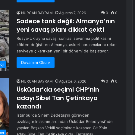
NURCAN BAYRAM
Ağustos 7, 2026
0
0
Sadece tank değil: Almanya’nın
yeni savaş planı dikkat çekti
Rusya-Ukrayna savaşı sonrası savunma politikasını
kökten değiştiren Almanya, askeri harcamalarını rekor
seviyeye çıkarırken yeni bir dönemi de başlatıyor.
Devamını Oku »
oji
NURCAN BAYRAM
Ağustos 6, 2026
0
0
Üsküdar’da seçimi CHP’nin
adayı Sibel Tan Çetinkaya
kazandı
İstanbul'da Sinem Dedetaş’ın görevden
uzaklaştırılmasının ardından Üsküdar Belediyesi’nde
yapılan Başkan Vekili seçiminde kazanan CHP’nin
ber
adayı Sibel Tan Çetinkaya oldu. Tartışmalı…