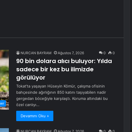
NURCAN BAYRAM
Ağustos 7, 2026
0
0
90 bin dolara alıcı buluyor: Yılda
sadece bir kez bu ilimizde
görülüyor
Tokat’ta yaşayan Hüseyin Kömür, çalışma ofisinin
bahçesinde ağırlığının 850 katını taşıyabilen nadir
gergedan böceğiyle karşılaştı. Koruma altındaki bu
ber
özel canlıyı…
Devamını Oku »
NURCAN BAYRAM
Ağustos 7, 2026
0
0