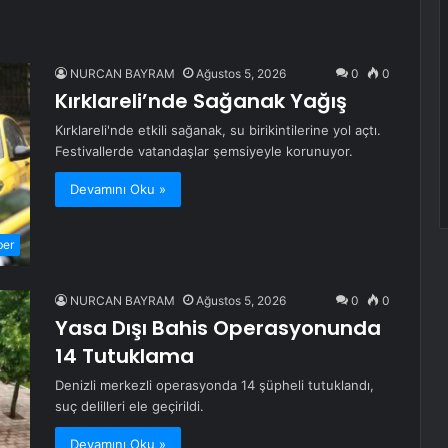
NURCAN BAYRAM
Ağustos 5, 2026
0
0
Kırklareli’nde Sağanak Yağış
Kırklareli'nde etkili sağanak, su birikintilerine yol açtı.
Festivallerde vatandaşlar şemsiyeyle korunuyor.
Devamını Oku »
ber
NURCAN BAYRAM
Ağustos 5, 2026
0
0
Yasa Dışı Bahis Operasyonunda
14 Tutuklama
Denizli merkezli operasyonda 14 şüpheli tutuklandı,
suç delilleri ele geçirildi.
Devamını Oku »