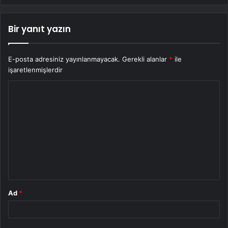
Bir yanıt yazın
E-posta adresiniz yayınlanmayacak.
Gerekli alanlar
*
ile
işaretlenmişlerdir
Y
o
r
u
m
*
Ad
*