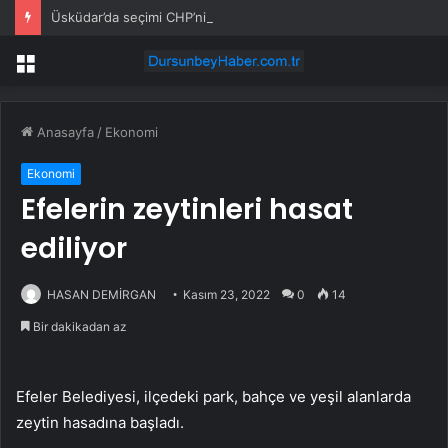
Üsküdar’da seçimi CHP’nin adayı Sibel Tan Çetinkaya kazandı
Menü
Anasayfa
/
Ekonomi
Ekonomi
Efelerin zeytinleri hasat
ediliyor
HASAN DEMİRGAN
Kasım 23, 2022
0
14
Bir dakikadan az
Efeler Belediyesi, ilçedeki park, bahçe ve yeşil alanlarda
zeytin hasadına başladı.