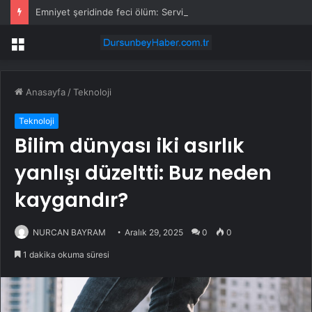
Emniyet şeridinde feci ölüm: Servis şoförüne midibüs çarptı
Menü
Anasayfa
/
Teknoloji
Teknoloji
Bilim dünyası iki asırlık
yanlışı düzeltti: Buz neden
kaygandır?
NURCAN BAYRAM
Aralık 29, 2025
0
0
1 dakika okuma süresi