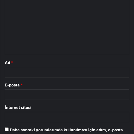
Y
o
r
u
m
*
Ad
*
E-posta
*
İnternet sitesi
Daha sonraki yorumlarımda kullanılması için adım, e-posta