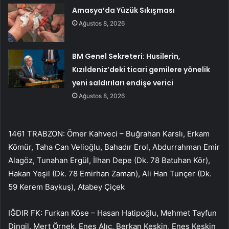
Amasya’da Yüzük Sıkışması
Ağustos 8, 2026
BM Genel Sekreteri: Husilerin,
Kızıldeniz’deki ticari gemilere yönelik
yeni saldırıları endişe verici
Ağustos 8, 2026
1461 TRABZON: Ömer Kahveci – Buğrahan Karslı, Erkam
Kömür, Taha Can Velioğlu, Bahadır Erol, Abdurrahman Emir
Alagöz, Tunahan Ergül, İlhan Depe (Dk. 78 Batuhan Kör),
Hakan Yeşil (Dk. 78 Emirhan Zaman), Ali Han Tunçer (Dk.
59 Kerem Baykuş), Atabey Çiçek
IĞDIR FK: Furkan Köse – Hasan Hatipoğlu, Mehmet Tayfun
Dingil, Mert Örnek, Enes Alıç, Berkan Keskin, Enes Keskin