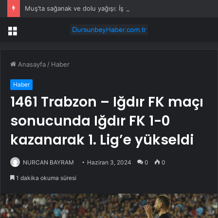
Muş’ta sağanak ve dolu yağışı: İş yerlerini su bastı
Menü
Anasayfa
/
Haber
Haber
1461 Trabzon – Iğdır FK maçı
sonucunda Iğdır FK 1-0
kazanarak 1. Lig’e yükseldi
NURCAN BAYRAM
Haziran 3, 2024
0
0
1 dakika okuma süresi