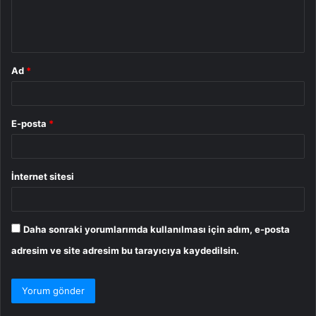
m
*
Ad
*
E-posta
*
İnternet sitesi
Daha sonraki yorumlarımda kullanılması için adım, e-posta
adresim ve site adresim bu tarayıcıya kaydedilsin.