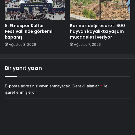
8. Etnospor Kültür
Barınak değil esaret: 600
Festivali’nde görkemli
hayvan kayalıkta yaşam
kapanış
mücadelesi veriyor
Ağustos 8, 2026
Ağustos 7, 2026
Bir yanıt yazın
E-posta adresiniz yayınlanmayacak.
Gerekli alanlar
*
ile
işaretlenmişlerdir
Y
o
r
u