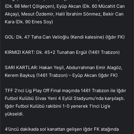
(Dk. 68 Mert Çölgeçen), Eyüp Akcan (Dk. 60 Mücahit Can
Akçay), Mesut Özdemir, Halil İbrahim Sönmez, Bekir Can
Kara (Dk. 90 Enes Soy)
GOL: Dk. 47 Taha Can Velioğlu (Kendi kalesine) (Iğdır FK)
KIRMIZI KART: Dk. 45+2 Tunahan Ergül (1461 Trabzon)
SARI KARTLAR: Hakan Yeşil, Abdurrahman Emir Alagöz,
Kerem Baykuş (1461 Trabzon) – Eyüp Akcan (Iğdır FK)
TFF 2’nci Lig Play Off Final maçında 1461 Trabzon ile Iğdır
Futbol Kulübü Sivas Yeni 4 Eylül Stadyumu’nda karşılaştı.
Iğdır Futbol Kulübü rakibini 1-0 yenerek 1’inci Lig’e
yükseldi.
4’üncü dakikada sol kanattan gelişen Iğdır FK atağında