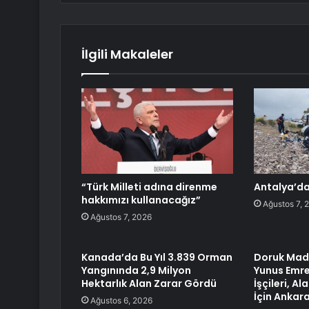
İlgili Makaleler
“Türk Milleti adına direnme
Antalya’da
hakkımızı kullanacağız”
Ağustos 7, 
Ağustos 7, 2026
Kanada’da Bu Yıl 3.839 Orman
Doruk Made
Yangınında 2,9 Milyon
Yunus Emre
Hektarlık Alan Zarar Gördü
İşçileri, A
İçin Ankar
Ağustos 6, 2026