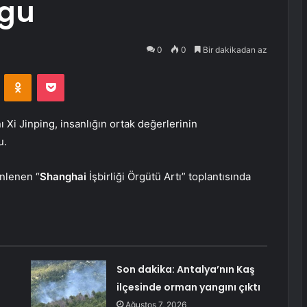
rgu
0
0
Bir dakikadan az
VKontakte
Odnoklassniki
Pocket
Xi Jinping, insanlığın ortak değerlerinin
u.
enlenen “
Shanghai
İşbirliği Örgütü Artı” toplantısında
Son dakika: Antalya’nın Kaş
ilçesinde orman yangını çıktı
Ağustos 7, 2026