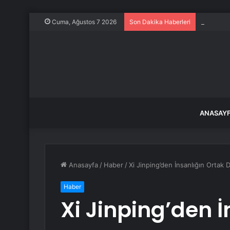
Filiz Ery
Cuma, Ağustos 7 2026
Son Dakika Haberleri
ANASAY
Anasayfa
/
Haber
/
Xi Jinping’den İnsanlığın Ortak
Haber
Xi Jinping’den İ