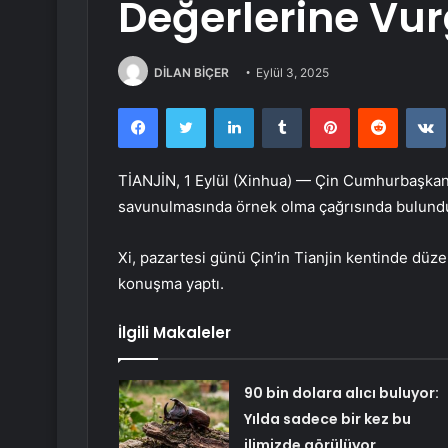
Değerlerine Vu
DİLAN BİÇER
Eylül 3, 2025
Facebook
Twitter
LinkedIn
Tumblr
Pinterest
Reddit
TİANJİN, 1 Eylül (Xinhua) — Çin Cumhurbaşkanı 
savunulmasında örnek olma çağrısında bulund
Xi, pazartesi günü Çin’in Tianjin kentinde düz
konuşma yaptı.
İlgili Makaleler
90 bin dolara alıcı buluyor:
Yılda sadece bir kez bu
ilimizde görülüyor