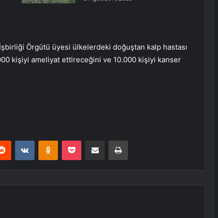
İşbirliği Örgütü üyesi ülkelerdeki doğuştan kalp hastası
000 kişiyi ameliyat ettireceğini ve 10.000 kişiyi kanser
erest
Reddit
VKontakte
Odnoklassniki
Pocket
E-Posta ile paylaş
Yazdır