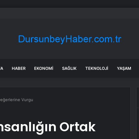
ılmaz gram altın için rakam verdi: Yarın akşama işaret etti
FA
HABER
EKONOMI
SAĞLIK
TEKNOLOJI
YAŞAM
 Değerlerine Vurgu
nsanlığın Ortak