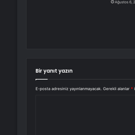
Ağustos 6, 
Bir yanıt yazın
E-posta adresiniz yayınlanmayacak.
Gerekli alanlar
*
i
Y
o
r
u