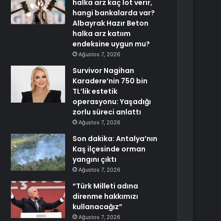
halka arz kaç lot verir,
hangi bankalarda var?
Albayrak Hazır Beton
halka arz katıım
endeksine uygun mu?
Ağustos 7, 2026
Survivor Nagihan
Karadere’nin 750 bin
TL’lik estetik
operasyonu: Yaşadığı
zorlu süreci anlattı
Ağustos 7, 2026
Son dakika: Antalya’nın
Kaş ilçesinde orman
yangını çıktı
Ağustos 7, 2026
“Türk Milleti adına
direnme hakkımızı
kullanacağız”
Ağustos 7, 2026