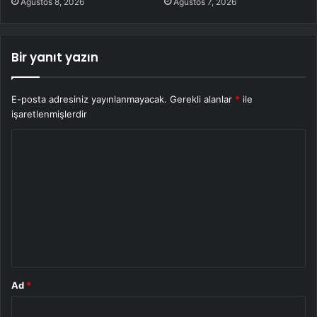
Ağustos 8, 2026
Ağustos 7, 2026
Bir yanıt yazın
E-posta adresiniz yayınlanmayacak.
Gerekli alanlar
*
ile
işaretlenmişlerdir
Y
o
r
u
m
*
Ad
*