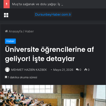
Muş’ta sağanak ve dolu yağışı: İş yerlerini su bastı
Menü
Anasayfa
/
Haber
Haber
Üniversite öğrencilerine af
geliyor! İşte detaylar
MEHMET HAZBİN KAZBEK
Mayıs 21, 2026
0
0
1 dakika okuma süresi