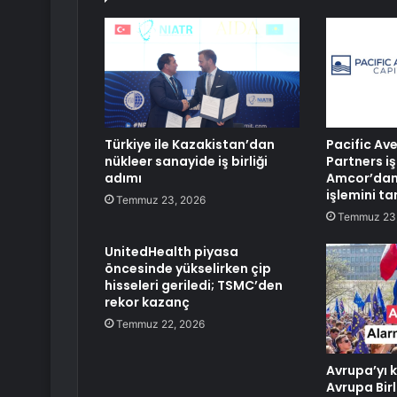
Türkiye ile Kazakistan’dan
Pacific Av
nükleer sanayide iş birliği
Partners iş
adımı
Amcor’dan
işlemini t
Temmuz 23, 2026
Temmuz 23
UnitedHealth piyasa
öncesinde yükselirken çip
hisseleri geriledi; TSMC’den
rekor kazanç
Temmuz 22, 2026
Avrupa’yı 
Avrupa Birl