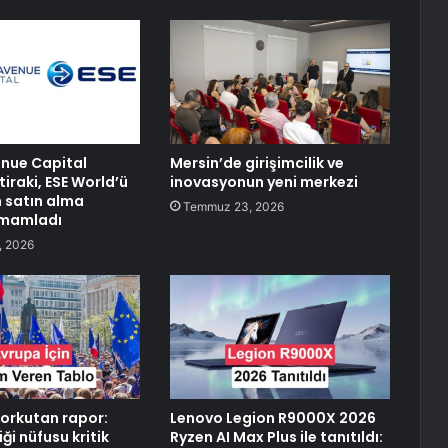
enue Capital
Mersin’de girişimcilik ve
tiraki, ESE World’ü
inovasyonun yeni merkezi
 satın alma
Temmuz 23, 2026
amamladı
, 2026
korkutan rapor:
Lenovo Legion R9000X 2026
iği nüfusu kritik
Ryzen AI Max Plus ile tanıtıldı: