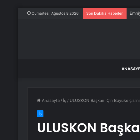
Emniy
Cumartesi, Ağustos 8 2026
Son Dakika Haberleri
ANASAY
Anasayfa
/
İş
/
ULUSKON Başkanı Çin Büyükelçisi’ni 
İş
ULUSKON Başkan