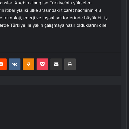
ansları Xuebin Jiang ise Türkiye’nin yükselen
 itibarıyla iki ülke arasındaki ticaret hacminin 4,8
kle teknoloji, enerji ve inşaat sektörlerinde büyük bir iş
erde Türkiye ile yakın çalışmaya hazır olduklarını dile
erest
Reddit
VKontakte
Odnoklassniki
Pocket
E-Posta ile paylaş
Yazdır