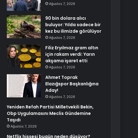
Ağustos 7, 2026
90 bin dolara alıcı
buluyor: Yılda sadece bir
kez bu ilimizde görülüyor
Ağustos 7, 2026
Filiz Eryılmaz gram altın
için rakam verdi: Yarın
akşama işaret etti
Ağustos 7, 2026
Ahmet Toprak
Elazığspor Başkanlığına
Aday!
Ağustos 7, 2026
Yeniden Refah Partisi Milletvekili Bekin,
Obp Uygulamasını Meclis Gündemine
Taşıdı
Ağustos 7, 2026
Netflix hissesi bugün neden düşüyor?