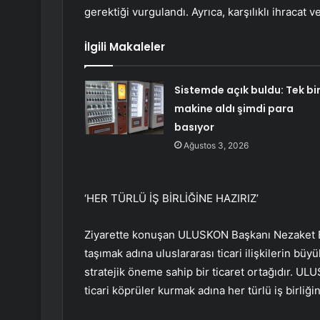
gerektiği vurgulandı. Ayrıca, karşılıklı ihracat 
İlgili Makaleler
Sistemde açık buldu: Tek bi
makine aldı şimdi para
basıyor
Ağustos 3, 2026
‘HER TÜRLÜ İŞ BİRLİĞİNE HAZIRIZ’
Ziyarette konuşan ULUSKON Başkanı Nezaket E
taşımak adına uluslararası ticari ilişkilerin büy
stratejik öneme sahip bir ticaret ortağıdır. ULU
ticari köprüler kurmak adına her türlü iş birliğin