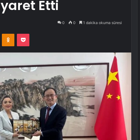
yaret Etti
0
0
1 dakika okuma süresi
VKontakte
Odnoklassniki
Pocket