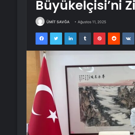
Büyükelçisi’ni Zi
ÜMİT SAVĞA
Ağustos 11, 2025
Facebook
Twitter
LinkedIn
Tumblr
Pinterest
Reddit