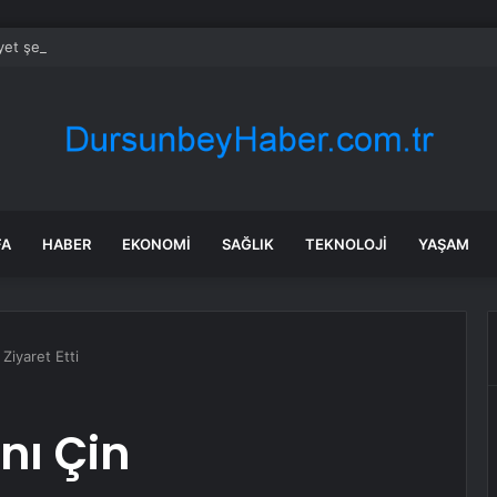
et şeridinde feci ölüm: Servis şoförüne midibüs çarptı
FA
HABER
EKONOMI
SAĞLIK
TEKNOLOJI
YAŞAM
Ziyaret Etti
ı Çin