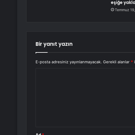
eşiğe yakl
Temmuz 19,
Bir yanıt yazın
E-posta adresiniz yayınlanmayacak.
Gerekli alanlar
*
i
Y
o
r
u
m
*
Ad
*