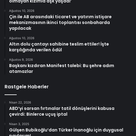
olmayan kızımla aşk yaşadı’
Ağustos 10, 2026
Çin ile AB arasındaki ticaret ve yatırım istişare
mekanizmasının ikinci toplantısı sonbaharda
yapılacak
Ağustos 10, 2026
Altın dolu çantayı sahibine teslim ettiler! İşte
karşılığında verilen ödül
Ağustos 9, 2026
Başkanı kızdıran Manifest talebi: Bu şehre adım
atamazlar
Rastgele Haberler
Nisan 22, 2026
ABD’yi sarsan fırtınalar tatil dönüşlerini kabusa
çevirdi: Binlerce uçuş iptal
Nisan 3, 2025
Gülşen Bubikoğlu’dan Türker İnanoğlu için duygusal
paylaşım!