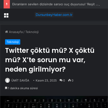
Ekranların sevilen dizisinde sarsıcı suç duyurusu! ‘Reşit olmayan kızımla aşk yaşadı’
Menü
Anasayfa
/
Teknoloji
Teknoloji
Twitter çöktü mü? X çöktü
mü? X’te sorun mu var,
neden girilmiyor?
ÜMİT SAVĞA
Kasım 23, 2025
0
0
1 dakika okuma süresi