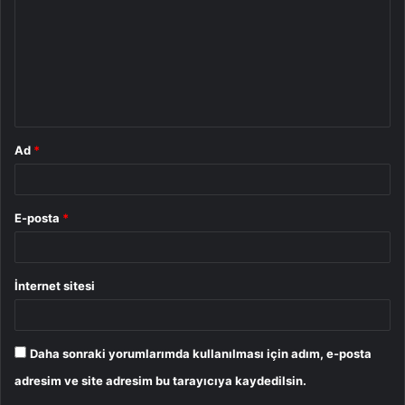
r
u
m
*
Ad
*
E-posta
*
İnternet sitesi
Daha sonraki yorumlarımda kullanılması için adım, e-posta
adresim ve site adresim bu tarayıcıya kaydedilsin.