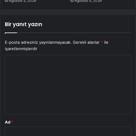
Ağustos 5, 2026
Ağustos 5, 2026
Bir yanıt yazın
E-posta adresiniz yayınlanmayacak.
Gerekli alanlar
*
ile
işaretlenmişlerdir
Y
o
r
u
m
*
Ad
*