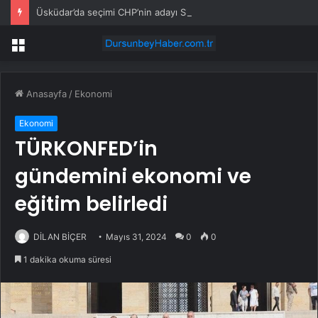
Üsküdar’da seçimi CHP’nin adayı Sibel Tan Çetinkaya kazandı
Menü
Anasayfa
/
Ekonomi
Ekonomi
TÜRKONFED’in
gündemini ekonomi ve
eğitim belirledi
DİLAN BİÇER
Mayıs 31, 2024
0
0
1 dakika okuma süresi