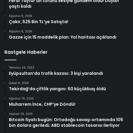
Ferdi Tayfur’un torunu sesiyle gündem oldu! Duyan
şaştı kaldı
Ağustos 9, 2026
Çakır, 525 Bin TL’ye Satışta!
Ağustos 8, 2026
Gazze için 15 maddelik plan: Yol haritası açıklandı
Rastgele Haberler
Temmuz 24, 2023
Eyüpsultan’da trafik kazası: 3 kişi yaralandı
Şubat 6, 2026
Tekirdağ’da çiftlik yangını: 60 küçükbaş öldü
Ağustos 19, 2025
Muharrem İnce, CHP’ye Döndü!
Haziran 18, 2025
Bitcoin fiyatı bugün: Ortadoğu savaşı ortamında 105
bin dolara geriledi; ABD stablecoin tasarısı ilerliyor