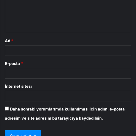
u
m
*
Ad
*
E-posta
*
İnternet sitesi
Daha sonraki yorumlarımda kullanılması için adım, e-posta
adresim ve site adresim bu tarayıcıya kaydedilsin.