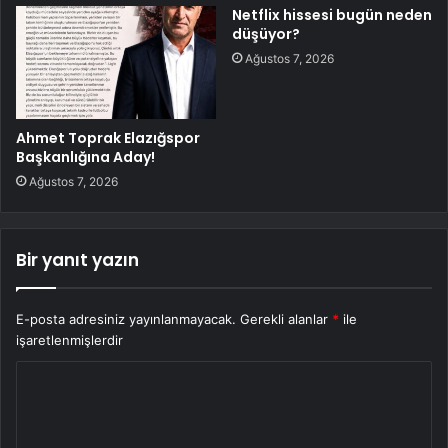
Netflix hissesi bugün neden
düşüyor?
Ağustos 7, 2026
Ahmet Toprak Elazığspor
Başkanlığına Aday!
Ağustos 7, 2026
Bir yanıt yazın
E-posta adresiniz yayınlanmayacak.
Gerekli alanlar
*
ile
işaretlenmişlerdir
Y
o
r