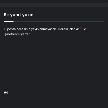
Bir yanıt yazın
E-posta adresiniz yayınlanmayacak.
Gerekli alanlar
*
ile
işaretlenmişlerdir
Y
o
r
u
m
*
Ad
*