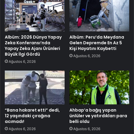
Albüm: 2026 Dünya Yapay
Albüm: Peru’da Meydana
Zeka Konferansı’nda
Gelen Depremde En Az 5
Yapay Zeka Ajanı Ürünleri
Kişi Hayatını Kaybetti
Büyük İlgi Gördü
Ağustos 6, 2026
Ağustos 6, 2026
“Bana hakaret etti” dedi,
Ahbap’a bağış yapan
12 yaşındaki çırağına
ünlüler ve yatırdıkları para
acımadı!
belli oldu
Ağustos 6, 2026
Ağustos 6, 2026