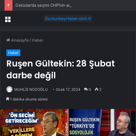
Üsküdar’da seçimi CHP’nin adayı Sibel Tan Çetinkaya kazandı
Menü
Anasayfa
/
Haber
Haber
Ruşen Gültekin: 28 Şubat
darbe değil
MUHLİS NOZOĞLU
Ocak 17, 2024
0
2
1 dakika okuma süresi