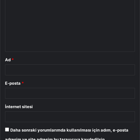
o
r
u
m
*
Ad
*
E-posta
*
İnternet sitesi
Daha sonraki yorumlarımda kullanılması için adım, e-posta
adresim ve site adresim bu tarayıcıya kaydedilsin.