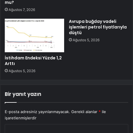
mu?
Ağustos 7, 2026
Avrupa buğday vadeli
işlemleri petrol fiyatlarıyla
düştü
Ağustos 5, 2026
İstihdam Endeksi Yüzde 1,2
Arttı
Ağustos 5, 2026
Bir yanıt yazın
E-posta adresiniz yayınlanmayacak.
Gerekli alanlar
*
ile
işaretlenmişlerdir
Y