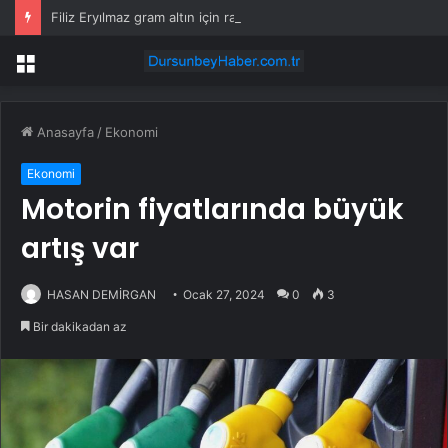
Filiz Eryılmaz gram altın için rakam verdi: Yarın akşama işaret etti
Menü
Anasayfa
/
Ekonomi
Ekonomi
Motorin fiyatlarında büyük
artış var
HASAN DEMİRGAN
Ocak 27, 2024
0
3
Bir dakikadan az