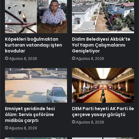
Köpekleri boğulmaktan
Didim Belediyesi Akbük’te
kurtaran vatandaşı işten
Yol Yapım Çalışmalarını
kovdular
Genişletiyor
Ağustos 8, 2026
Ağustos 8, 2026
Emniyet şeridinde feci
DEM Parti heyeti AK Parti ile
ölüm: Servis şoförüne
çerçeve yasayı görüştü
midibüs çarptı
Ağustos 8, 2026
Ağustos 8, 2026