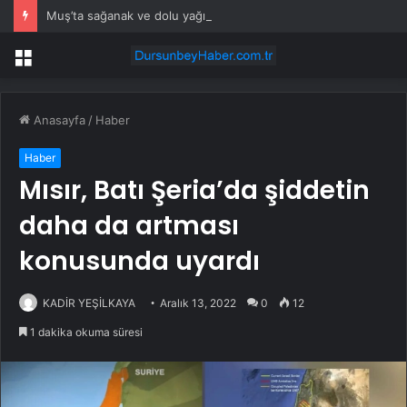
Muş’ta sağanak ve dolu yağışı: İş yerlerini su bastı
Menü
Anasayfa
/
Haber
Haber
Mısır, Batı Şeria’da şiddetin
daha da artması
konusunda uyardı
KADİR YEŞİLKAYA
Aralık 13, 2022
0
12
1 dakika okuma süresi