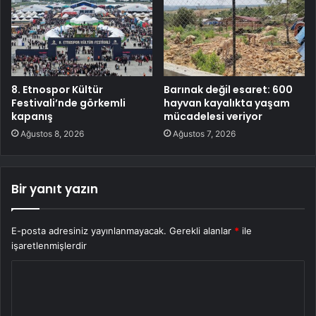
8. Etnospor Kültür
Barınak değil esaret: 600
Festivali’nde görkemli
hayvan kayalıkta yaşam
kapanış
mücadelesi veriyor
Ağustos 8, 2026
Ağustos 7, 2026
Bir yanıt yazın
E-posta adresiniz yayınlanmayacak.
Gerekli alanlar
*
ile
işaretlenmişlerdir
Y
o
r