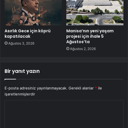
Asırlık Gece için köprü
Manisa’nın yeni yaşam
kapatılacak
projesi için ihale 5
Ağustos’ta
Ağustos 3, 2026
Ağustos 2, 2026
Bir yanıt yazın
E-posta adresiniz yayınlanmayacak.
Gerekli alanlar
*
ile
işaretlenmişlerdir
Y
o
r