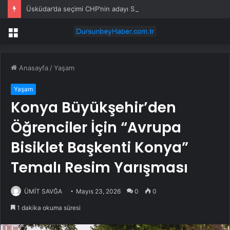
Üsküdar’da seçimi CHP’nin adayı Sibel Tan Çetinkaya kazandı
Menü
Anasayfa
/
Yaşam
Yaşam
Konya Büyükşehir’den
Öğrenciler İçin “Avrupa
Bisiklet Başkenti Konya”
Temalı Resim Yarışması
ÜMİT SAVĞA
Mayıs 23, 2026
0
0
1 dakika okuma süresi