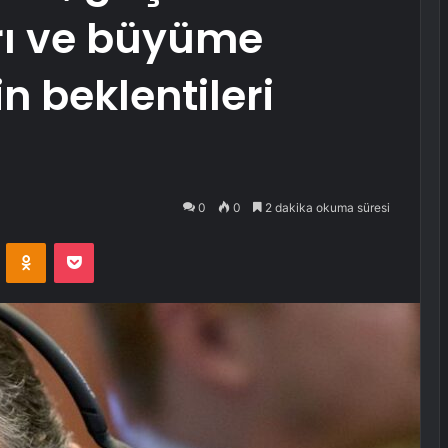
rı ve büyüme
in beklentileri
0
0
2 dakika okuma süresi
VKontakte
Odnoklassniki
Pocket