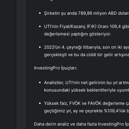
Şirketin şu anda 789,86 milyon ABD dolar
UTI’nin Fiyat/Kazanç (F/K) Oranı 109,4 gib
değerlemesi yaptığını gösteriyor.
2023’ün 4. çeyreği itibarıyla, son on iki ay
gerçekleşti ve bu da ciddi bir gelir artışına
InvestingPro İpuçları:
Analistler, UTI’nin net gelirinin bu yıl art
konusundaki yüksek beklentileriyle uyuml
Yüksek faiz, FVÖK ve FAVÖK değerleme ç
geçtiğimiz yıl, ay ve çeyrekte %109,4’lük bir
Daha derin analiz ve daha fazla InvestingPro İpu