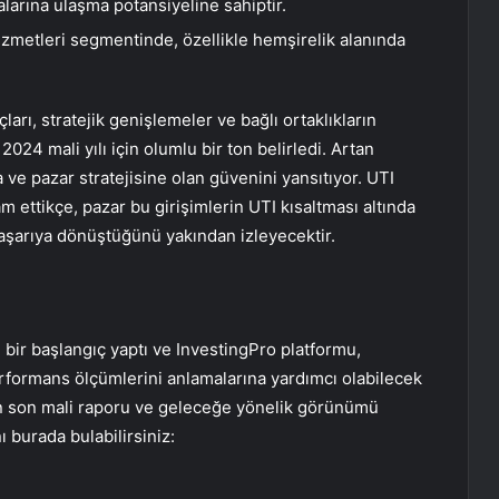
alarına ulaşma potansiyeline sahiptir.
izmetleri segmentinde, özellikle hemşirelik alanında
arı, stratejik genişlemeler ve bağlı ortaklıkların
24 mali yılı için olumlu bir ton belirledi. Artan
ve pazar stratejisine olan güvenini yansıtıyor. UTI
 ettikçe, pazar bu girişimlerin UTI kısaltması altında
 başarıya dönüştüğünü yakından izleyecektir.
 bir başlangıç ​​yaptı ve InvestingPro platformu,
rformans ölçümlerini anlamalarına yardımcı olabilecek
 en son mali raporu ve geleceğe yönelik görünümü
ı burada bulabilirsiniz: