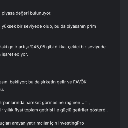
ı piyasa değeri bulunuyor.
i yüksek bir seviyede olup, bu da piyasanın prim
daki gelir artışı %45,05 gibi dikkat çekici bir seviyede
 işaret ediyor.
masını bekliyor; bu da şirketin gelir ve FAVÖK
u.
arpanlarında hareket görmesine rağmen UTI,
 yıllık fiyat toplam getirisi ile güçlü getiriler gösterdi.
çları arayan yatırımcılar için InvestingPro