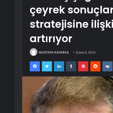
çeyrek sonuçla
stratejisine ilişk
artırıyor
MUSTAFA KAYABAŞ
Şubat 8, 2024
Facebook
Twitter
LinkedIn
Tumblr
Pinterest
Reddit