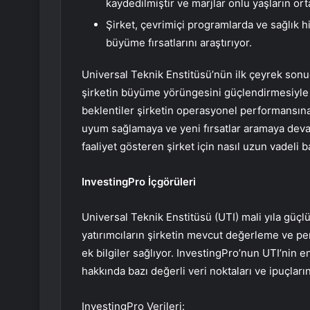
kaydedilmiştir ve marjlar onlu yaşların ort
Şirket, çevrimiçi programlarda ve sağlık h
büyüme fırsatlarını araştırıyor.
Universal Teknik Enstitüsü’nün ilk çeyrek sonuçl
şirketin büyüme yörüngesini güçlendirmesiyle 20
beklentiler şirketin operasyonel performansına 
uyum sağlamaya ve yeni fırsatlar aramaya devam
faaliyet gösteren şirket için nasıl uzun vadeli
InvestingPro İçgörüleri
Universal Teknik Enstitüsü (UTI) mali yıla güçlü
yatırımcıların şirketin mevcut değerleme ve pe
ek bilgiler sağlıyor. InvestingPro’nun UTI’nin
hakkında bazı değerli veri noktaları ve ipuçların
InvestingPro Verileri: