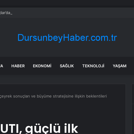
ar’da seçimi CHP’nin adayı Sibel Tan Çetinkaya kazandı
FA
HABER
EKONOMI
SAĞLIK
TEKNOLOJI
YAŞAM
 çeyrek sonuçları ve büyüme stratejisine ilişkin beklentileri
UTI, güçlü ilk