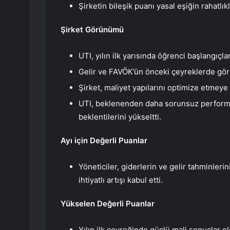
Şirketin bileşik puanı yasal eşiğin rahatlık
Şirket Görünümü
UTI, yılın ilk yarısında öğrenci başlangıçla
Gelir ve FAVÖK’ün önceki çeyreklerde gö
Şirket, maliyet yapılarını optimize etmey
UTI, beklenenden daha sorunsuz performans
beklentilerini yükseltti.
Ayı için Değerli Puanlar
Yöneticiler, giderlerin ve gelir tahminle
ihtiyatlı artışı kabul etti.
Yükselen Değerli Puanlar
Yılın ilk çeyreğinde güçlü mali sonuçlar e