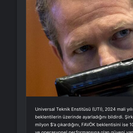
Universal Teknik Enstitüsü (UTI), 2024 mali yılı
beklentilerin üzerinde ayarladığını bildirdi. Şir
milyon $’a çıkardığını, FAVÖK beklentisini ise 1
ve operasyonel performansına olan güveni yans