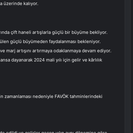
la üzerinde kalıyor.
rında çift haneli artışlarla güçlü bir büyüme bekliyor.
rülen güçlü büyümeden faydalanması bekleniyor.
e ve marj artışını artırmaya odaklanmaya devam ediyor.
a dayanarak 2024 mali yılı için gelir ve kârlılık
rinin zamanlaması nedeniyle FAVÖK tahminlerindeki
lde edildi ve gelirler geçen yılın aynı dönemine göre