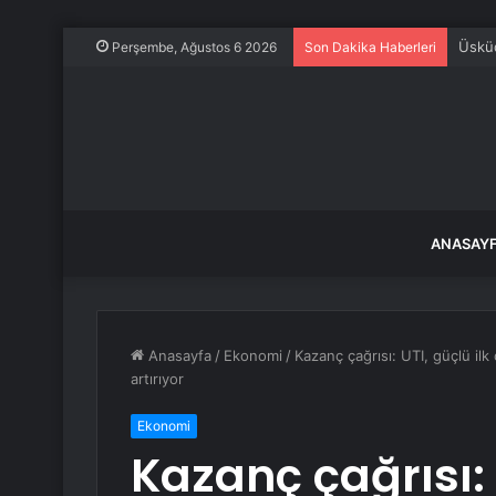
Üsküd
Perşembe, Ağustos 6 2026
Son Dakika Haberleri
ANASAY
Anasayfa
/
Ekonomi
/
Kazanç çağrısı: UTI, güçlü ilk
artırıyor
Ekonomi
Kazanç çağrısı: 