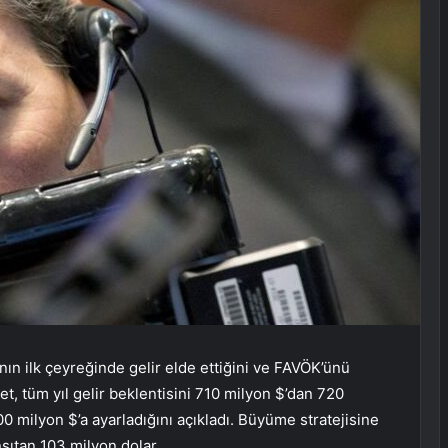
nın ilk çeyreğinde gelir elde ettiğini ve FAVÖK’ünü
ket, tüm yıl gelir beklentisini 710 milyon $’dan 720
00 milyon $’a ayarladığını açıkladı. Büyüme stratejisine
ıtan 103 milyon dolar.