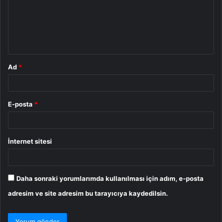
u
m
*
Ad
*
E-posta
*
İnternet sitesi
Daha sonraki yorumlarımda kullanılması için adım, e-posta
adresim ve site adresim bu tarayıcıya kaydedilsin.