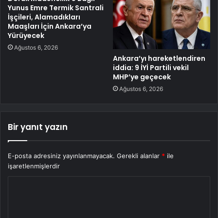
Yunus Emre Termik Santrali
İşçileri, Alamadıkları
Maaşları İçin Ankara’ya
Yürüyecek
Ağustos 6, 2026
Ankara’yı hareketlendiren
iddia: 9 İYİ Partili vekil
MHP’ye geçecek
Ağustos 6, 2026
Bir yanıt yazın
E-posta adresiniz yayınlanmayacak.
Gerekli alanlar
*
ile
işaretlenmişlerdir
Y
o
r