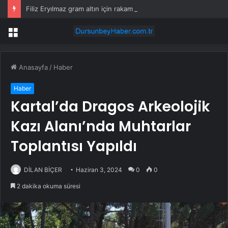
Filiz Eryılmaz gram altın için rakam verdi: Yarın akşama işaret etti
Menü
Anasayfa
/
Haber
Haber
Kartal’da Dragos Arkeolojik
Kazı Alanı’nda Muhtarlar
Toplantısı Yapıldı
DİLAN BİÇER
Haziran 3, 2024
0
0
2 dakika okuma süresi