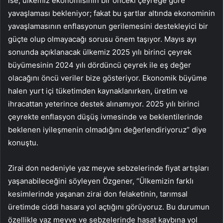
ise, ülkemiz ekonomisinin bir önceki çeyreğe göre
yavaşlaması bekleniyor; fakat bu şartlar altında ekonominin
yavaşlamasının enflasyonun gerilemesini destekleyici bir
güçte olup olmayacağı sorusu önem taşıyor. Mayıs ayı
sonunda açıklanacak ülkemiz 2025 yılı birinci çeyrek
büyümesinin 2024 yılı dördüncü çeyrek ile eş değer
olacağını öncü veriler bize gösteriyor. Ekonomik büyüme
halen yurt içi tüketimden kaynaklanırken, üretim ve
ihracattan yeterince destek alınamıyor. 2025 yılı birinci
çeyrekte enflasyon düşüş ivmesinde ve beklentilerinde
beklenen iyileşmenin olmadığını değerlendiriyoruz” diye
konuştu.
Zirai don nedeniyle yaz meyve sebzelerinde fiyat artışları
yaşanabileceğini söyleyen Özgener, “Ülkemizin farklı
kesimlerinde yaşanan zirai don felaketinin, tarımsal
üretimde ciddi hasara yol açtığını görüyoruz. Bu durumun
özellikle yaz meyve ve sebzelerinde hasat kaybına yol