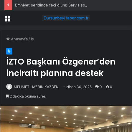
Emniyet şeridinde feci ölüm: Servis şoförüne midibüs çarptı
Menü
Anasayfa
/
İş
İş
İZTO Başkanı Özgener’den
İnciraltı planına destek
MEHMET HAZBİN KAZBEK
Nisan 30, 2025
0
0
2 dakika okuma süresi