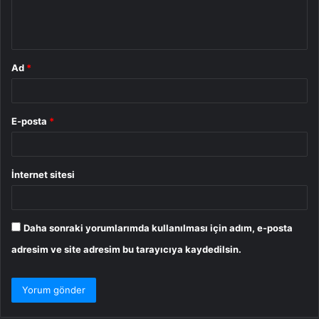
m
*
Ad
*
E-posta
*
İnternet sitesi
Daha sonraki yorumlarımda kullanılması için adım, e-posta
adresim ve site adresim bu tarayıcıya kaydedilsin.