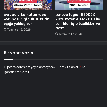
Avrupa’yı korkutan rapor:
Lenovo Legion R9000X
Avrupa Birliği nüfusu kritik
2026 Ryzen AI Max Plus ile
eşiğe yaklaşıyor
tanıtıldı: İşte özellikleri ve
fiyatı
Temmuz 19, 2026
Temmuz 17, 2026
Bir yanıt yazın
E-posta adresiniz yayınlanmayacak.
Gerekli alanlar
*
ile
işaretlenmişlerdir
Y
o
r
u