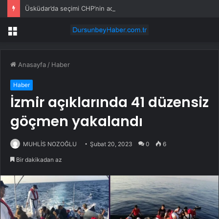
Üsküdar’da seçimi CHP’nin adayı Sibel Tan Çetinkaya kazandı
Menü
Anasayfa
/
Haber
Haber
İzmir açıklarında 41 düzensiz
göçmen yakalandı
MUHLİS NOZOĞLU
Şubat 20, 2023
0
6
Bir dakikadan az