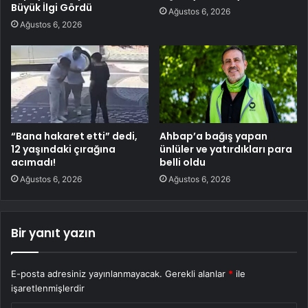
Büyük İlgi Gördü
Ağustos 6, 2026
Ağustos 6, 2026
“Bana hakaret etti” dedi,
Ahbap’a bağış yapan
12 yaşındaki çırağına
ünlüler ve yatırdıkları para
acımadı!
belli oldu
Ağustos 6, 2026
Ağustos 6, 2026
Bir yanıt yazın
E-posta adresiniz yayınlanmayacak.
Gerekli alanlar
*
ile
işaretlenmişlerdir