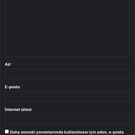
Y
o
r
u
m
*
Ad
*
E-posta
*
İnternet sitesi
Daha sonraki yorumlarımda kullanılması için adım, e-posta