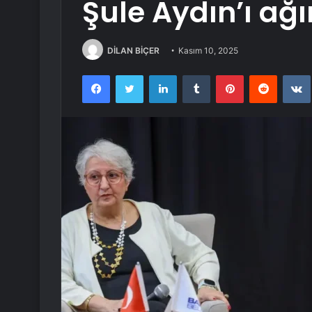
Şule Aydın’ı ağı
DİLAN BİÇER
Kasım 10, 2025
Facebook
Twitter
LinkedIn
Tumblr
Pinterest
Reddit