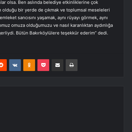
ar olsa. Ben aslında belediye etkinliklerine çok
n olduğu bir yerde de çıkmak ve toplumsal meseleleri
 memleket sancısını yaşamak, aynı rüyayı görmek, aynı
a omuz omuza olduğumuzu ve nasıl karanlıktan aydınlığa
ğerliydi. Bütün Bakırköylülere teşekkür ederim” dedi.
erest
Reddit
VKontakte
Odnoklassniki
Pocket
E-Posta ile paylaş
Yazdır