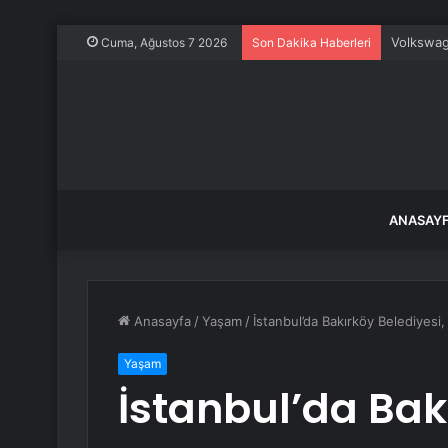
Volkswag
Cuma, Ağustos 7 2026
Son Dakika Haberleri
ANASAY
Anasayfa
/
Yaşam
/
İstanbul’da Bakırköy Belediyesi, 
Yaşam
İstanbul’da Bak