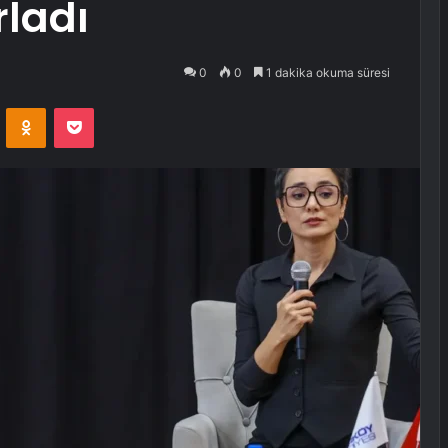
rladı
0
0
1 dakika okuma süresi
VKontakte
Odnoklassniki
Pocket