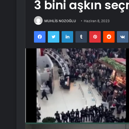
3 bini aşkın se
MUHLİS NOZOĞLU
Haziran 8, 2023
Facebook
Twitter
LinkedIn
Tumblr
Pinterest
Reddit