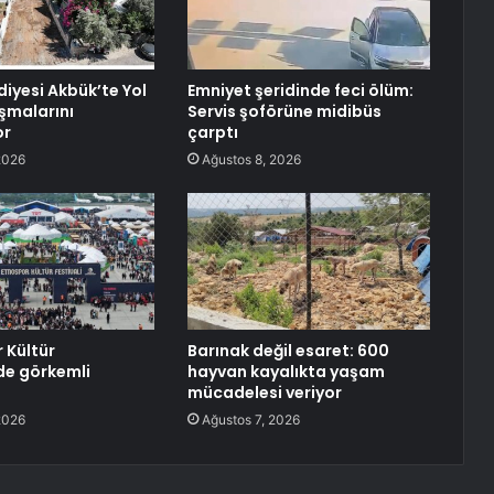
diyesi Akbük’te Yol
Emniyet şeridinde feci ölüm:
şmalarını
Servis şoförüne midibüs
or
çarptı
2026
Ağustos 8, 2026
 Kültür
Barınak değil esaret: 600
nde görkemli
hayvan kayalıkta yaşam
mücadelesi veriyor
2026
Ağustos 7, 2026