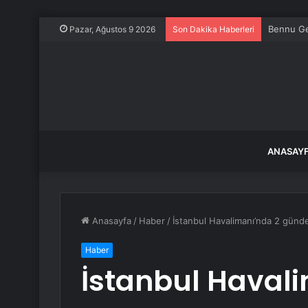
Muş’ta sa
Pazar, Ağustos 9 2026
Son Dakika Haberleri
ANASAY
Anasayfa
/
Haber
/
İstanbul Havalimanı’nda 2 günde
Haber
İstanbul Haval