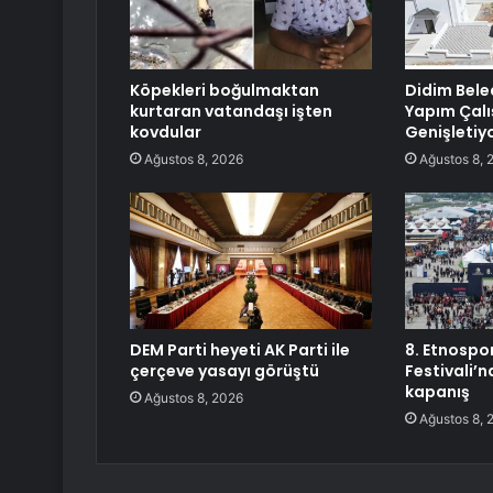
Köpekleri boğulmaktan
Didim Bele
kurtaran vatandaşı işten
Yapım Çalı
kovdular
Genişletiy
Ağustos 8, 2026
Ağustos 8, 
DEM Parti heyeti AK Parti ile
8. Etnospor
çerçeve yasayı görüştü
Festivali’
kapanış
Ağustos 8, 2026
Ağustos 8, 