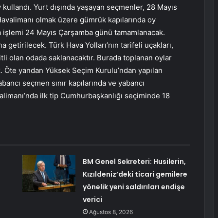
y kullandı. Yurt dışında yaşayan seçmenler, 28 Mayıs
 Havalimanı olmak üzere gümrük kapılarında oy
nma işlemi 24 Mayıs Çarşamba günü tamamlanacak.
 getirilecek. Türk Hava Yolları’nın tarifeli uçakları,
litli olan odada saklanacaktır. Burada toplanan oylar
k. Öte yandan Yüksek Seçim Kurulu’ndan yapılan
abancı seçmen sınır kapılarında ve yabancı
valimanı’nda ilk tip Cumhurbaşkanlığı seçiminde 18
BM Genel Sekreteri: Husilerin,
Kızıldeniz’deki ticari gemilere
yönelik yeni saldırıları endişe
verici
Ağustos 8, 2026