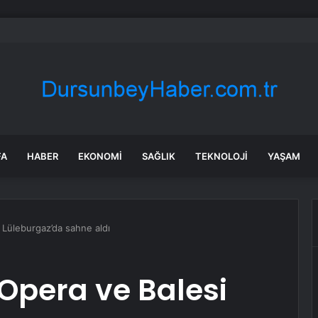
ılmaz gram altın için rakam verdi: Yarın akşama işaret etti
FA
HABER
EKONOMI
SAĞLIK
TEKNOLOJI
YAŞAM
 Lüleburgaz’da sahne aldı
 Opera ve Balesi