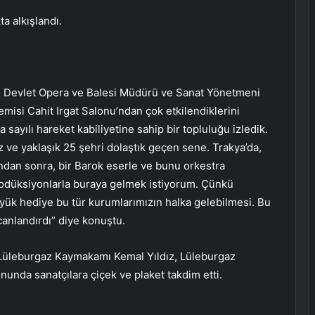
a alkışlandı.
l Devlet Opera ve Balesi Müdürü ve Sanat Yönetmeni
misi Cahit Irgat Salonu’ndan çok etkilendiklerini
 sayılı hareket kabiliyetine sahip bir topluluğu izledik.
uz ve yaklaşık 25 şehri dolaştık geçen sene. Trakya’da,
ndan sonra, bir Barok eserle ve bunu orkestra
rodüksiyonlarla buraya gelmek istiyorum. Çünkü
yük hediye bu tür kurumlarımızın halka gelebilmesi. Bu
canlandırdı” diye konuştu.
 Lüleburgaz Kaymakamı Kemal Yıldız, Lüleburgaz
unda sanatçılara çiçek ve plaket takdim etti.