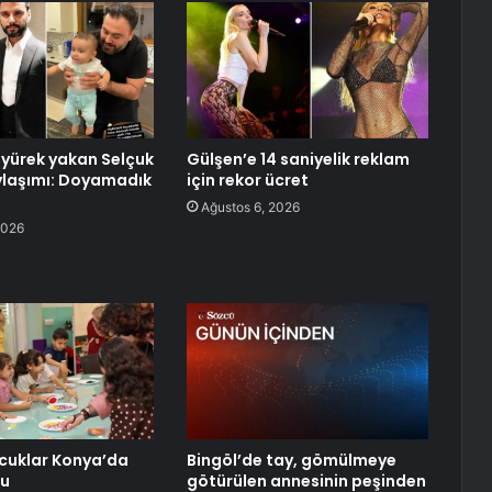
 yürek yakan Selçuk
Gülşen’e 14 saniyelik reklam
ylaşımı: Doyamadık
için rekor ücret
Ağustos 6, 2026
2026
çocuklar Konya’da
Bingöl’de tay, gömülmeye
du
götürülen annesinin peşinden