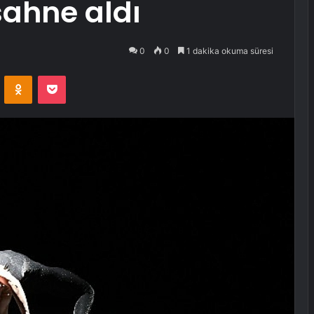
sahne aldı
0
0
1 dakika okuma süresi
VKontakte
Odnoklassniki
Pocket