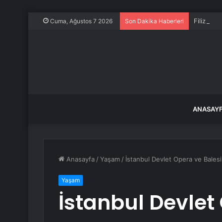
Filiz Ery
Cuma, Ağustos 7 2026
Son Dakika Haberleri
ANASAY
Anasayfa
/
Yaşam
/
İstanbul Devlet Opera ve Balesi
Yaşam
İstanbul Devlet