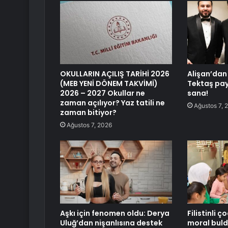
OKULLARIN AÇILIŞ TARİHİ 2026
Alişan’dan
(MEB YENİ DÖNEM TAKVİMİ)
Tektaş pa
2026 – 2027 Okullar ne
sana!
zaman açılıyor? Yaz tatili ne
Ağustos 7, 
zaman bitiyor?
Ağustos 7, 2026
Aşkı için fenomen oldu: Derya
Filistinli 
Uluğ’dan nişanlısına destek
moral bul