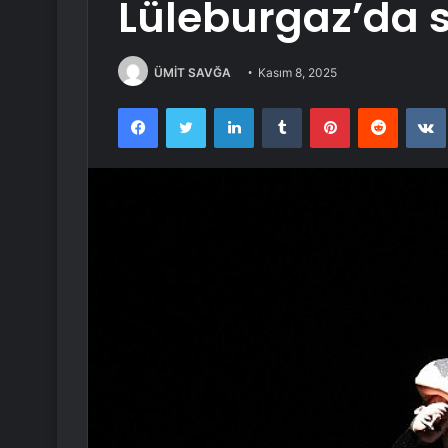
Lüleburgaz’da 
ÜMİT SAVĞA
Kasım 8, 2025
Facebook
Twitter
LinkedIn
Tumblr
Pinterest
Reddit