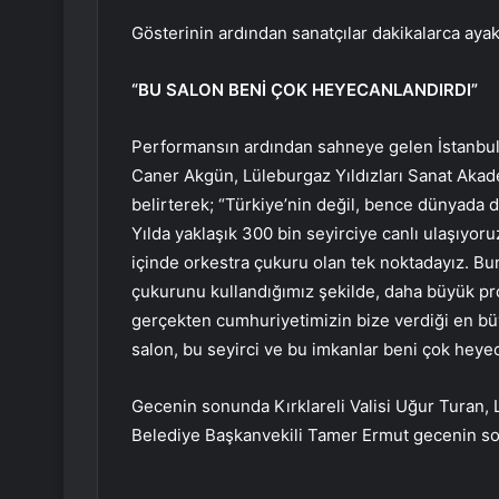
Gösterinin ardından sanatçılar dakikalarca ayakt
“BU SALON BENİ ÇOK HEYECANLANDIRDI”
Performansın ardından sahneye gelen
İstanbu
Caner Akgün, Lüleburgaz Yıldızları Sanat Akade
belirterek; “Türkiye’nin değil, bence dünyada da
Yılda yaklaşık 300 bin seyirciye canlı ulaşıyor
içinde orkestra çukuru olan tek noktadayız. Bu
çukurunu kullandığımız şekilde, daha büyük p
gerçekten cumhuriyetimizin bize verdiği en bü
salon, bu seyirci ve bu imkanlar beni çok heye
Gecenin sonunda Kırklareli Valisi Uğur Turan,
Belediye Başkanvekili Tamer Ermut gecenin son