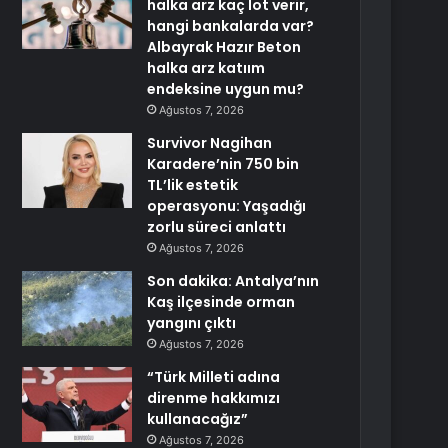
halka arz kaç lot verir,
hangi bankalarda var?
Albayrak Hazır Beton
halka arz katıım
endeksine uygun mu?
Ağustos 7, 2026
Survivor Nagihan
Karadere’nin 750 bin
TL’lik estetik
operasyonu: Yaşadığı
zorlu süreci anlattı
Ağustos 7, 2026
Son dakika: Antalya’nın
Kaş ilçesinde orman
yangını çıktı
Ağustos 7, 2026
“Türk Milleti adına
direnme hakkımızı
kullanacağız”
Ağustos 7, 2026