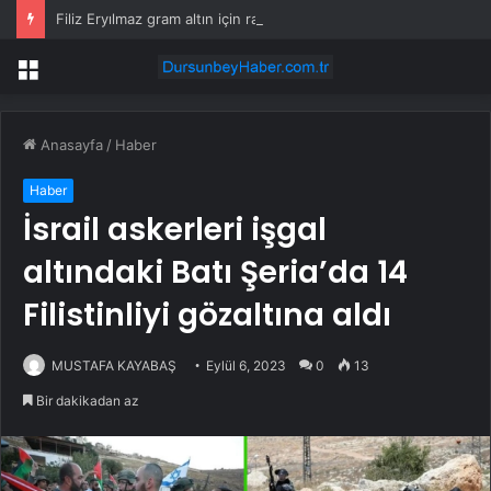
Filiz Eryılmaz gram altın için rakam verdi: Yarın akşama işaret etti
Menü
Anasayfa
/
Haber
Haber
İsrail askerleri işgal
altındaki Batı Şeria’da 14
Filistinliyi gözaltına aldı
MUSTAFA KAYABAŞ
Eylül 6, 2023
0
13
Bir dakikadan az