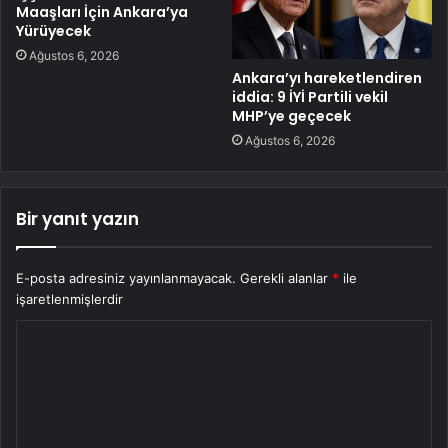
Maaşları İçin Ankara’ya
Yürüyecek
Ağustos 6, 2026
Ankara’yı hareketlendiren
iddia: 9 İYİ Partili vekil
MHP’ye geçecek
Ağustos 6, 2026
Bir yanıt yazın
E-posta adresiniz yayınlanmayacak.
Gerekli alanlar
*
ile
işaretlenmişlerdir
Y
o
r
u