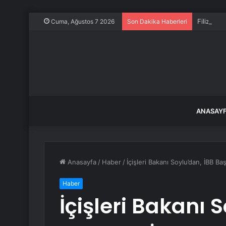
Filiz Ery
Cuma, Ağustos 7 2026
Son Dakika Haberleri
ANASAY
Anasayfa
/
Haber
/
İçişleri Bakanı Soylu’dan, İBB B
Haber
İçişleri Bakanı 