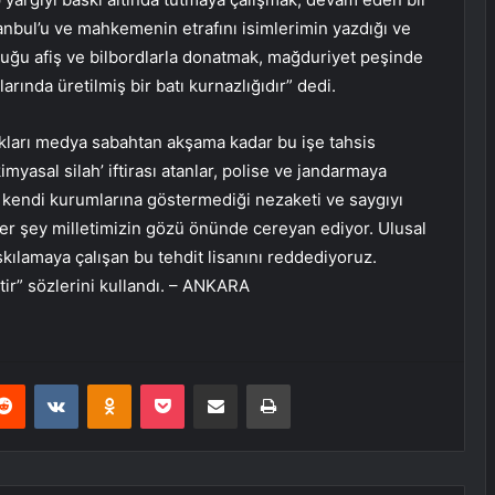
anbul’u ve mahkemenin etrafını isimlerimin yazdığı ve
duğu afiş ve bilbordlarla donatmak, mağduriyet peşinde
rında üretilmiş bir batı kurnazlığıdır” dedi.
ıkları medya sabahtan akşama kadar bu işe tahsis
kimyasal silah’ iftirası atanlar, polise ve jandarmaya
, kendi kurumlarına göstermediği nezaketi ve saygıyı
Her şey milletimizin gözü önünde cereyan ediyor. Ulusal
baskılamaya çalışan bu tehdit lisanını reddediyoruz.
ir” sözlerini kullandı. – ANKARA
erest
Reddit
VKontakte
Odnoklassniki
Pocket
E-Posta ile paylaş
Yazdır