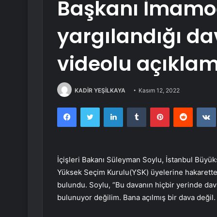
Başkanı İmamo
yargılandığı d
videolu açıkla
KADİR YEŞİLKAYA
Kasım 12, 2022
Facebook
Twitter
LinkedIn
Tumblr
Pinterest
Reddit
İçişleri Bakanı Süleyman Soylu, İstanbul Büy
Yüksek Seçim Kurulu(YSK) üyelerine hakaretten 
bulundu. Soylu, “Bu davanın hiçbir yerinde dava
bulunuyor değilim. Bana açılmış bir dava değil.