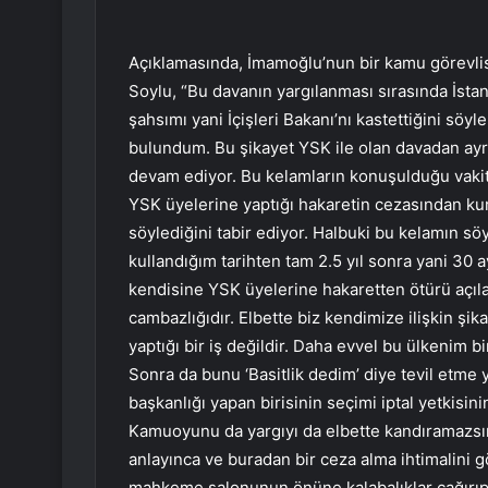
Açıklamasında, İmamoğlu’nun bir kamu görevli
Soylu, “Bu davanın yargılanması sırasında İst
şahsımı yani İçişleri Bakanı’nı kastettiğini söy
bulundum. Bu şikayet YSK ile olan davadan ayr
devam ediyor. Bu kelamların konuşulduğu vakit
YSK üyelerine yaptığı hakaretin cezasından ku
söylediğini tabir ediyor. Halbuki bu kelamın sö
kullandığım tarihten tam 2.5 yıl sonra yani 30 
kendisine YSK üyelerine hakaretten ötürü açıla
cambazlığıdır. Elbette biz kendimize ilişkin şik
yaptığı bir iş değildir. Daha evvel bu ülkenim
Sonra da bunu ‘Basitlik dedim’ diye tevil etme y
başkanlığı yapan birisinin seçimi iptal yetkis
Kamuoyunu da yargıyı da elbette kandıramazsı
anlayınca ve buradan bir ceza alma ihtimalini 
mahkeme salonunun önüne kalabalıklar çağırıp 