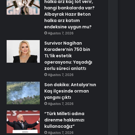
halka arz kaç lot verir,
hangi bankalarda var?
Albayrak Hazır Beton
halka arz katıım
endeksine uygun mu?
Ağustos 7, 2026
Survivor Nagihan
Karadere’nin 750 bin
TL’lik estetik
operasyonu: Yaşadığı
zorlu süreci anlattı
Ağustos 7, 2026
Son dakika: Antalya’nın
Kaş ilçesinde orman
yangını çıktı
Ağustos 7, 2026
“Türk Milleti adına
direnme hakkımızı
kullanacağız”
Ağustos 7, 2026