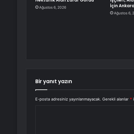
Hektarlık Alan Zarar Gördü
İşçileri, A
İçin Ankar
Ağustos 6, 2026
Ağustos 6, 
Bir yanıt yazın
E-posta adresiniz yayınlanmayacak.
Gerekli alanlar
*
i
Y
o
r