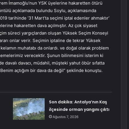
Ekrem İmamoğlu’nun YSK üyelerine hakaretten ötürü
rüntülü açıklamada bulundu Soylu, açıklamasında
19 tarihinde ’31 Mart’ta seçimi iptal edenler ahmaktır’
lerine hakaretten dava açılmıştır. Az çok siyaset
seçim süreci yargıçlardan oluşan Yüksek Seçim Konseyi
kararı onlar verir. Seçimin iptaline de tekrar Yüksek
u kelamın muhatabı da onlardı. ve doğal olarak problem
kemelerimiz verecektir. Şunun bilinmesini isterim ki
e davalı davacı, müdahil, müşteki yahut öbür sıfatta
 Benim açtığım bir dava da değil” şeklinde konuştu.
Son dakika: Antalya’nın Kaş
ilçesinde orman yangını çıktı
Ağustos 7, 2026