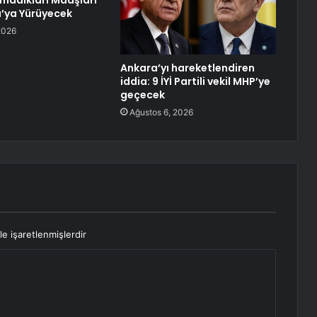
lamadıkları Maaşları
a’ya Yürüyecek
2026
Ankara’yı hareketlendiren
iddia: 9 İYİ Partili vekil MHP’ye
geçecek
Ağustos 6, 2026
le işaretlenmişlerdir