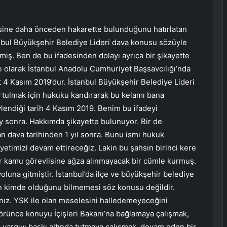
sine daha önceden hakarette bulunduğunu hatırlatan
anbul Büyükşehir Belediye Lideri dava konusu sözüyle
lemiş. Ben de bu ifadesinden dolayı ayrıca bir şikayette
ı olarak İstanbul Anadolu Cumhuriyet Başsavcılığı’nda
 4 Kasım 2019’dur. İstanbul Büyükşehir Belediye Lideri
rtulmak için hukuku kandırarak bu kelamı bana
ylendiği tarih 4 Kasım 2019. Benim bu ifadeyi
ay sonra. Hakkımda şikayette bulunuyor. Bir de
n dava tarihinden 1 yıl sonra. Bunu ismi hukuk
ayetimizi devam ettireceğiz. Lakin bu şahsın birinci kere
 bir kamu görevlisine ağza alınmayacak bir cümle kurmuş.
oluna gitmiştir. İstanbul’da ilçe ve büyükşehir belediye
inin kimde olduğunu bilmemesi söz konusu değildir.
nız. YSK ile olan meselesini halledemeyeceğini
görünce konuyu İçişleri Bakanı’na bağlamaya çalışmak,
yargıyı baskı altında tutmaya çalışmak, devam eden bir