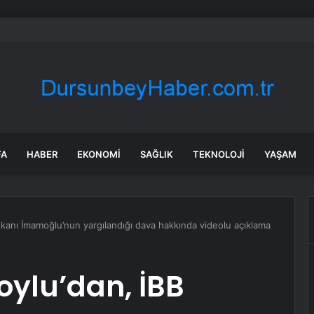
ılmaz gram altın için rakam verdi: Yarın akşama işaret etti
FA
HABER
EKONOMI
SAĞLIK
TEKNOLOJI
YAŞAM
aşkanı İmamoğlu’nun yargılandığı dava hakkında videolu açıklama
Soylu’dan, İBB