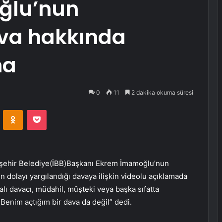
ğlu’nun
ava hakkında
ma
0
11
2 dakika okuma süresi
VKontakte
Odnoklassniki
Pocket
ükşehir Belediye(İBB)Başkanı Ekrem İmamoğlu’nun
dolayı yargılandığı davaya ilişkin videolu açıklamada
lı davacı, müdahil, müşteki veya başka sıfatta
 Benim açtığım bir dava da değil” dedi.