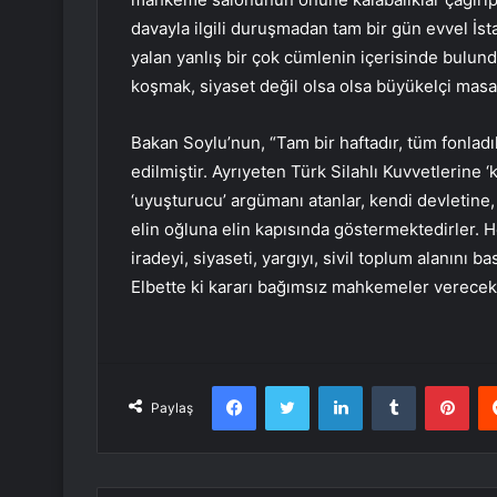
davayla ilgili duruşmadan tam bir gün evvel İst
yalan yanlış bir çok cümlenin içerisinde bulun
koşmak, siyaset değil olsa olsa büyükelçi masala
Bakan Soylu’nun, “Tam bir haftadır, tüm fonlad
edilmiştir. Ayrıyeten Türk Silahlı Kuvvetlerine ‘
‘uyuşturucu’ argümanı atanlar, kendi devletine
elin oğluna elin kapısında göstermektedirler. 
iradeyi, siyaseti, yargıyı, sivil toplum alanını 
Elbette ki kararı bağımsız mahkemeler verecekt
Facebook
Twitter
LinkedIn
Tumblr
Pint
Paylaş