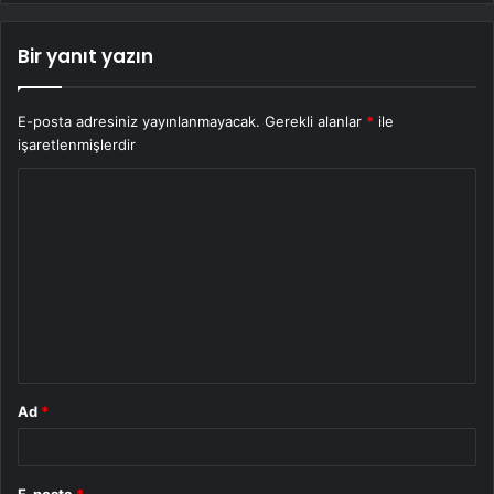
Bir yanıt yazın
E-posta adresiniz yayınlanmayacak.
Gerekli alanlar
*
ile
işaretlenmişlerdir
Y
o
r
u
m
*
Ad
*
E-posta
*