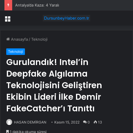
Antalya’da Kaza: 4 Yaralı
Menü
Anasayfa
/
Teknoloji
Teknoloji
Gurulandık! Intel’in
Deepfake Algılama
Teknolojisini Geliştiren
Ekibin Lideri İlke Demir
FakeCatcher’ı Tanıttı
HASAN DEMİRGAN
Kasım 15, 2022
0
13
1 dakika okuma süresi