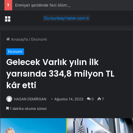
Emniyet şeridinde feci ölüm: Servis şoförüne midibüs çarptı
Menü
Anasayfa
/
Ekonomi
Ekonomi
Gelecek Varlık yılın ilk
yarısında 334,8 milyon TL
kâr etti
HASAN DEMİRGAN
Ağustos 14, 2023
0
7
1 dakika okuma süresi