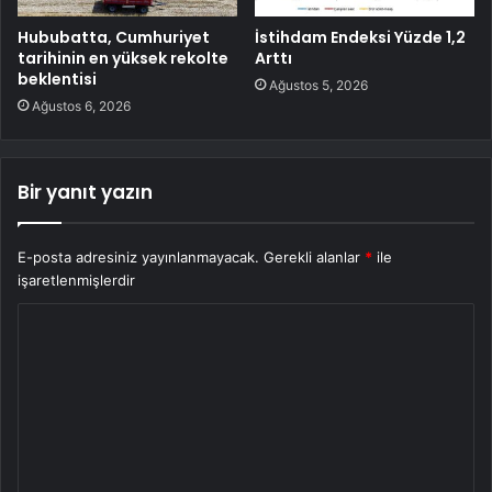
Hububatta, Cumhuriyet
İstihdam Endeksi Yüzde 1,2
tarihinin en yüksek rekolte
Arttı
beklentisi
Ağustos 5, 2026
Ağustos 6, 2026
Bir yanıt yazın
E-posta adresiniz yayınlanmayacak.
Gerekli alanlar
*
ile
işaretlenmişlerdir
Y
o
r
u
m
*