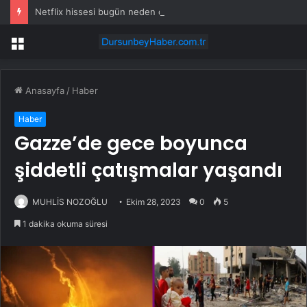
Netflix hissesi bugün neden düşüyor?
Menü
Anasayfa
/
Haber
Haber
Gazze’de gece boyunca
şiddetli çatışmalar yaşandı
MUHLİS NOZOĞLU
Ekim 28, 2023
0
5
1 dakika okuma süresi