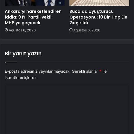
Ankara’yı hareketlendiren
Buca’da Uyuşturucu
iddia: 9 İYİ Partili vekil
Operasyonu: 10 Bin Hap Ele
MHP’ye geçecek
Geçirildi
Ağustos 6, 2026
Ağustos 6, 2026
Bir yanıt yazın
E-posta adresiniz yayınlanmayacak.
Gerekli alanlar
*
ile
işaretlenmişlerdir
Y
o
r
u
m
*