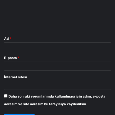
r
u
m
*
Ad
*
E-posta
*
İnternet sitesi
Daha sonraki yorumlarımda kullanılması için adım, e-posta
adresim ve site adresim bu tarayıcıya kaydedilsin.