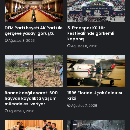
DEM Parti heyeti AK Parti ile
8. Etnospor Kültür
çerçeve yasayı görüştü
Festivali’nde görkemli
kapanış
Ağustos 8, 2026
Ağustos 8, 2026
Barınak değil esaret: 600
1996 Florida Uçak Saldırısı
hayvan kayalıkta yaşam
Krizi
mücadelesi veriyor
Ağustos 7, 2026
Ağustos 7, 2026