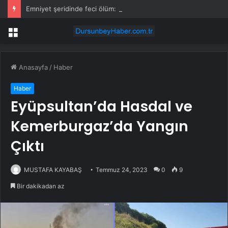
Emniyet şeridinde feci ölüm: Servis şoförüne midibüs çarptı
Menü
Anasayfa
/
Haber
Haber
Eyüpsultan’da Hasdal ve
Kemerburgaz’da Yangın
Çıktı
MUSTAFA KAYABAŞ
Temmuz 24, 2023
0
9
Bir dakikadan az