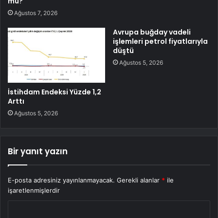
mu?
Ağustos 7, 2026
Avrupa buğday vadeli
işlemleri petrol fiyatlarıyla
düştü
Ağustos 5, 2026
İstihdam Endeksi Yüzde 1,2
Arttı
Ağustos 5, 2026
Bir yanıt yazın
E-posta adresiniz yayınlanmayacak.
Gerekli alanlar
*
ile
işaretlenmişlerdir
Y