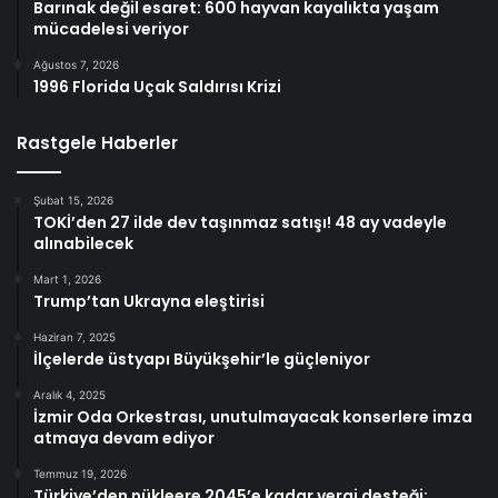
Barınak değil esaret: 600 hayvan kayalıkta yaşam
mücadelesi veriyor
Ağustos 7, 2026
1996 Florida Uçak Saldırısı Krizi
Rastgele Haberler
Şubat 15, 2026
TOKİ’den 27 ilde dev taşınmaz satışı! 48 ay vadeyle
alınabilecek
Mart 1, 2026
Trump’tan Ukrayna eleştirisi
Haziran 7, 2025
İlçelerde üstyapı Büyükşehir’le güçleniyor
Aralık 4, 2025
İzmir Oda Orkestrası, unutulmayacak konserlere imza
atmaya devam ediyor
Temmuz 19, 2026
Türkiye’den nükleere 2045’e kadar vergi desteği: