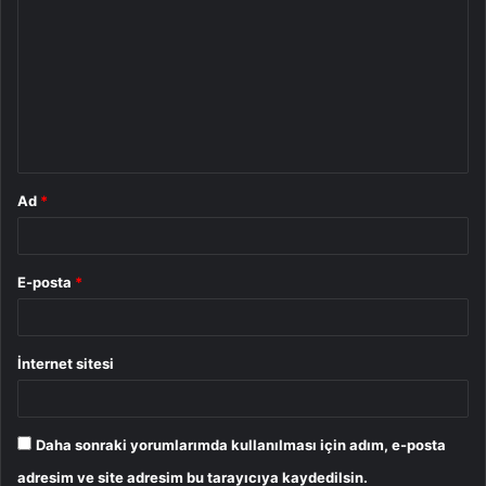
o
r
u
m
*
Ad
*
E-posta
*
İnternet sitesi
Daha sonraki yorumlarımda kullanılması için adım, e-posta
adresim ve site adresim bu tarayıcıya kaydedilsin.