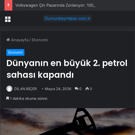
Volkswagen Çin Pazarında Zorlanıyor: 100 Bin Kişilik İşten Çıkarma ve Fabrika Kapatma Planı Tepki Çekti
Menü
Anasayfa
/
Ekonomi
Ekonomi
Dünyanın en büyük 2. petrol
sahası kapandı
DİLAN BİÇER
Mayıs 24, 2026
0
0
1 dakika okuma süresi