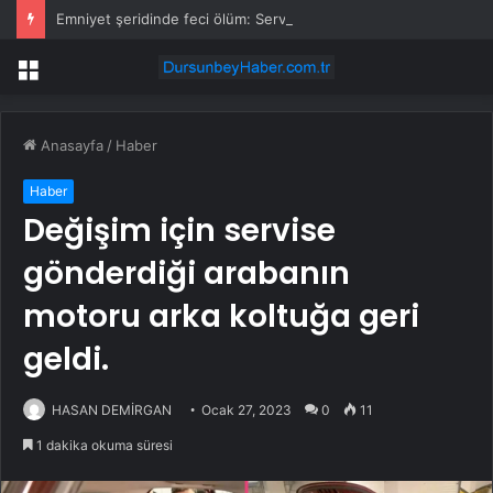
Emniyet şeridinde feci ölüm: Servis şoförüne midibüs çarptı
Menü
Anasayfa
/
Haber
Haber
Değişim için servise
gönderdiği arabanın
motoru arka koltuğa geri
geldi.
HASAN DEMİRGAN
Ocak 27, 2023
0
11
1 dakika okuma süresi