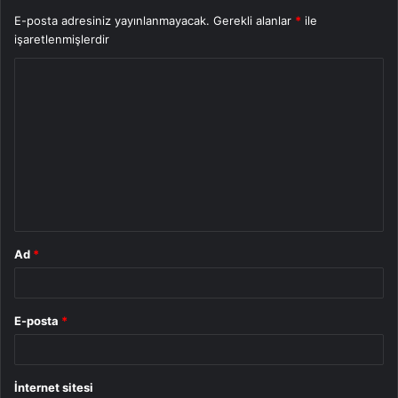
E-posta adresiniz yayınlanmayacak.
Gerekli alanlar
*
ile
işaretlenmişlerdir
Y
o
r
u
m
*
Ad
*
E-posta
*
İnternet sitesi