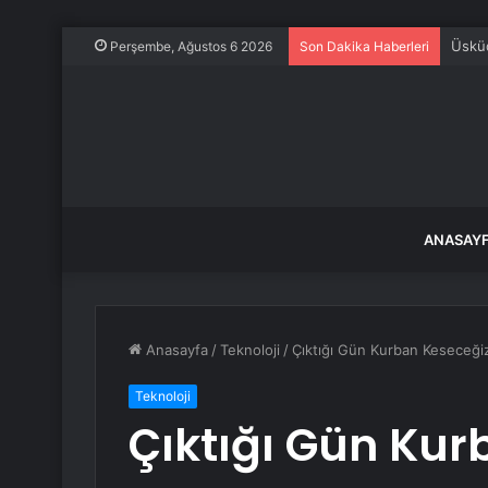
Üsküd
Perşembe, Ağustos 6 2026
Son Dakika Haberleri
ANASAY
Anasayfa
/
Teknoloji
/
Çıktığı Gün Kurban Keseceğiz
Teknoloji
Çıktığı Gün Kur