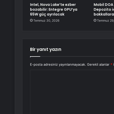
Intel, Nova Lake’te ezber
Mobil DOA 
bozabilir: Entegre GPU’ya
Depozito i
65W güç ayrılacak
bakkallara
Temmuz 30, 2026
Temmuz 29,
Bir yanıt yazın
E-posta adresiniz yayınlanmayacak.
Gerekli alanlar
*
i
Y
o
r
u
m
*