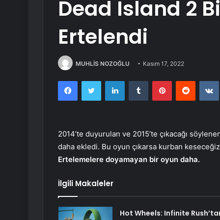
Dead Island 2 B
Ertelendi
MUHLİS NOZOĞLU
Kasım 17, 2022
Facebook
Twitter
LinkedIn
Tumblr
Pinterest
Reddit
2014’te duyurulan ve 2015’te çıkacağı söylene
daha ekledi. Bu oyun çıkarsa kurban keseceği
Ertelemelere doyamayan bir oyun daha.
İlgili Makaleler
Hot Wheels: Infinite Rush’ta