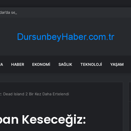
ar’da seçimi CHP’nin adayı Sibel Tan Çetinkaya kazandı
FA
HABER
EKONOMI
SAĞLIK
TEKNOLOJI
YAŞAM
: Dead Island 2 Bir Kez Daha Ertelendi
ban Keseceğiz: