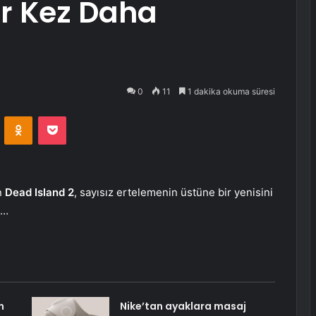
ir Kez Daha
0
11
1 dakika okuma süresi
VKontakte
Odnoklassniki
Pocket
n
Dead Island 2
, sayısız ertelemenin üstüne bir yenisini
z…
n
Nike’tan ayaklara masaj