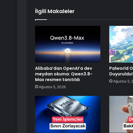
İlgili Makaleler
Alibaba’dan OpenAI’a dev
Palworld O
meydan okuma: Qwen3.8-
Duyuruldu!
Max resmen tanıtıldı
Ağustos 5, 
Ağustos 5, 2026