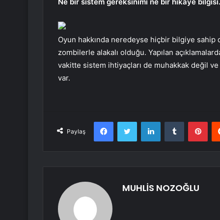
Ne bir sistem gereksinimi ne bir hikaye bilgisi
Oyun hakkında neredeyse hiçbir bilgiye sahip d
zombilerle alakalı olduğu. Yapılan açıklamalard
vakitte sistem ihtiyaçları de muhakkak değil ve
var.
Facebook
Twitter
LinkedIn
Tumblr
Pint
Paylaş
MUHLİS NOZOĞLU