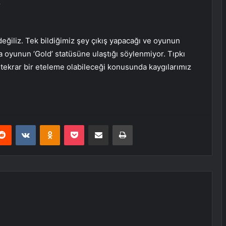
.
eğiliz. Tek bildiğimiz şey çıkış yapacağı ve oyunun
a oyunun ‘Gold’ statüsüne ulaştığı söylenmiyor. Tıpkı
 tekrar bir eteleme olabileceği konusunda kaygılarımız
erest
Reddit
VKontakte
Odnoklassniki
Pocket
E-Posta ile paylaş
Yazdır