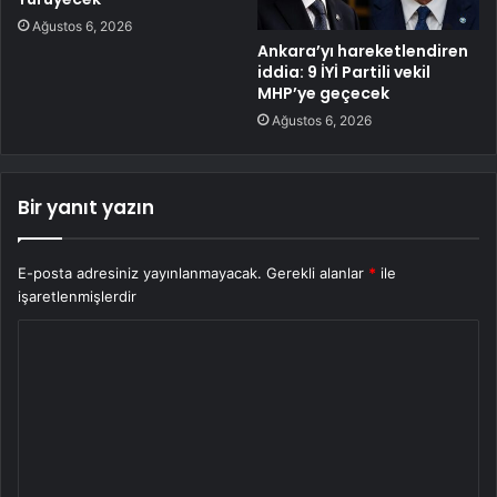
Ağustos 6, 2026
Ankara’yı hareketlendiren
iddia: 9 İYİ Partili vekil
MHP’ye geçecek
Ağustos 6, 2026
Bir yanıt yazın
E-posta adresiniz yayınlanmayacak.
Gerekli alanlar
*
ile
işaretlenmişlerdir
Y
o
r
u
m