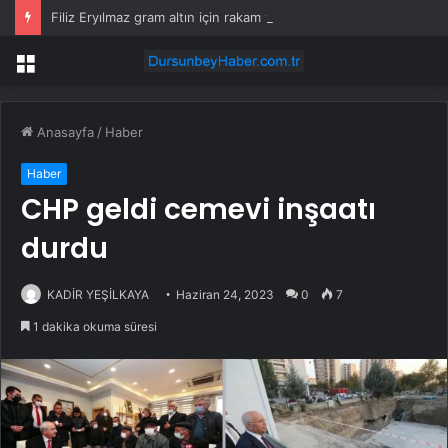
Filiz Eryılmaz gram altın için rakam verdi: Yarın akşama işaret etti
Menü
Anasayfa
/
Haber
Haber
CHP geldi cemevi inşaatı
durdu
KADİR YEŞİLKAYA
Haziran 24, 2023
0
7
1 dakika okuma süresi