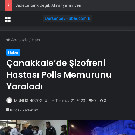
Sadece tank değil: Almanya’nın yeni savaş planı dikkat çekti
Menü
Anasayfa
/
Haber
Haber
Çanakkale’de Şizofreni
Hastası Polis Memurunu
Yaraladı
MUHLİS NOZOĞLU
Temmuz 21, 2023
0
8
Bir dakikadan az