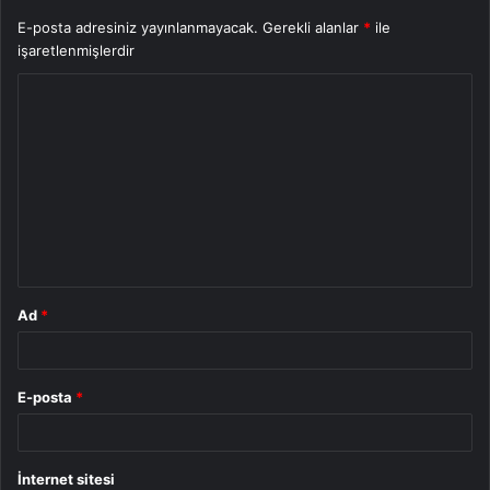
E-posta adresiniz yayınlanmayacak.
Gerekli alanlar
*
ile
işaretlenmişlerdir
Y
o
r
u
m
*
Ad
*
E-posta
*
İnternet sitesi