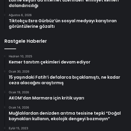
Edirne Keşan’da internet üzerinden ’emniyet kemeri’
dolandırıcılığı
Ağustos 6, 2026
Tiktokçu Esra Gürbüz’ün sosyal medyayı karıştıran
görüntülerine gözaltı
Rastgele Haberler
Haziran 10, 2025
Kemer tanıtım çekimleri devam ediyor
Ocak 30, 2026
15 yaşındaki Fatih’i defalarca bıçaklamıştı, ne kadar
ceza alacağını araştırmış
Ocak 19, 2026
AKOM’dan Marmara için kritik uyarı
Ocak 14, 2026
Muğlalılardan denizden arıtma tesisine tepki “Doğal
kaynakları kullanın, ekolojik dengeyi bozmayın”
Eylül 15, 2023