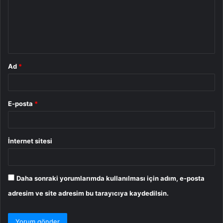
u
m
*
Ad
*
E-posta
*
İnternet sitesi
Daha sonraki yorumlarımda kullanılması için adım, e-posta
adresim ve site adresim bu tarayıcıya kaydedilsin.