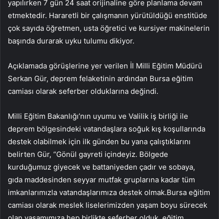
yapılırken 7 gün 24 saat orijinaline göre planlama devam
etmektedir. Hararetli bir çalışmanın yürütüldüğü enstitüde
çok sayıda öğretmen, usta öğretici ve kursiyer makinelerin
başında durarak uyku tulumu dikiyor.
Açıklamada görüşlerine yer verilen İl Milli Eğitim Müdürü
Serkan Gür, deprem felaketinin ardından Bursa eğitim
camiası olarak seferber olduklarına değindi.
Milli Eğitim Bakanlığı’nın uyumu ve Valilik iş birliği ile
deprem bölgesindeki vatandaşlara soğuk kış koşullarında
destek olabilmek için ilk günden bu yana çalıştıklarını
belirten Gür, “Gönül gayreti içindeyiz. Bölgede
kurduğumuz giyecek ve battaniyeden çadır ve sobaya,
gıda maddesinden seyyar mutfak gruplarına kadar tüm
imkanlarımızla vatandaşlarımıza destek olmak.Bursa eğitim
camiası olarak meslek liselerimizden yaşam boyu sürecek
olan yaşamımıza hep birlikte seferber olduk. eğitim