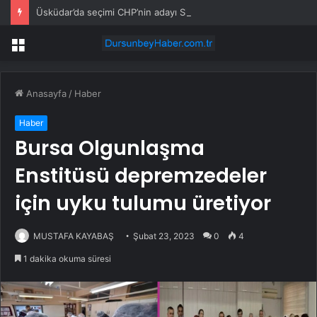
Üsküdar’da seçimi CHP’nin adayı Sibel Tan Çetinkaya kazandı
Menü
Anasayfa
/
Haber
Haber
Bursa Olgunlaşma
Enstitüsü depremzedeler
için uyku tulumu üretiyor
MUSTAFA KAYABAŞ
Şubat 23, 2023
0
4
1 dakika okuma süresi