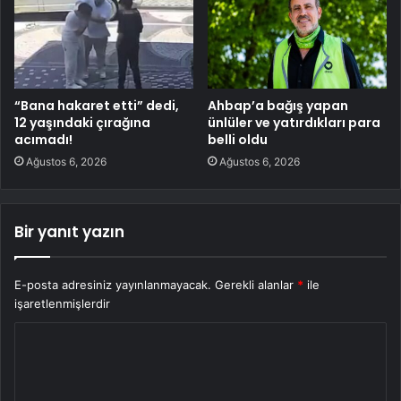
“Bana hakaret etti” dedi,
Ahbap’a bağış yapan
12 yaşındaki çırağına
ünlüler ve yatırdıkları para
acımadı!
belli oldu
Ağustos 6, 2026
Ağustos 6, 2026
Bir yanıt yazın
E-posta adresiniz yayınlanmayacak.
Gerekli alanlar
*
ile
işaretlenmişlerdir
Y
o
r