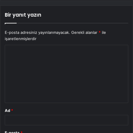
Bir yanıt yazın
E-posta adresiniz yayınlanmayacak.
Gerekli alanlar
*
ile
işaretlenmişlerdir
Y
o
r
u
m
*
Ad
*
E-posta
*