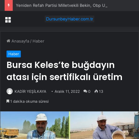
Yeniden Refah Partisi Milletvekili Bekin, Obp Uygulamasını Meclis Gündemine Taşıdı
Menü
Anasayfa
/
Haber
Haber
Bursa Keles’te buğdayın
atası için sertifikalı üretim
KADİR YEŞİLKAYA
Aralık 11, 2022
0
13
1 dakika okuma süresi