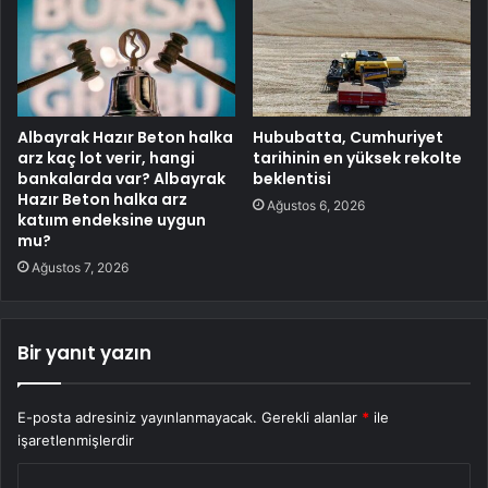
Albayrak Hazır Beton halka
Hububatta, Cumhuriyet
arz kaç lot verir, hangi
tarihinin en yüksek rekolte
bankalarda var? Albayrak
beklentisi
Hazır Beton halka arz
Ağustos 6, 2026
katıım endeksine uygun
mu?
Ağustos 7, 2026
Bir yanıt yazın
E-posta adresiniz yayınlanmayacak.
Gerekli alanlar
*
ile
işaretlenmişlerdir
Y