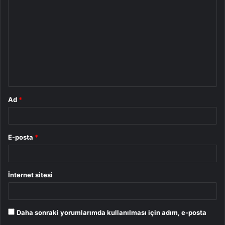
o
r
u
m
*
Ad
*
E-posta
*
İnternet sitesi
Daha sonraki yorumlarımda kullanılması için adım, e-posta