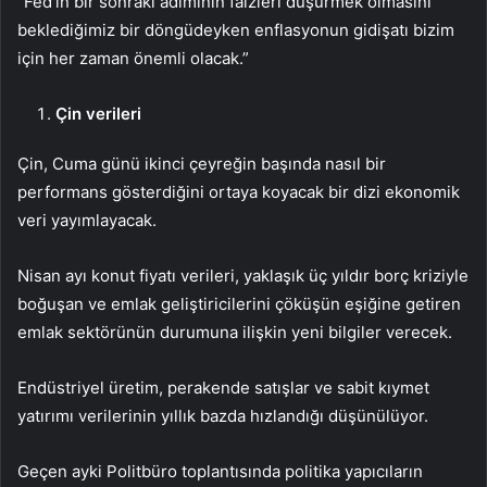
“Fed’in bir sonraki adımının faizleri düşürmek olmasını
beklediğimiz bir döngüdeyken enflasyonun gidişatı bizim
için her zaman önemli olacak.”
Çin verileri
Çin, Cuma günü ikinci çeyreğin başında nasıl bir
performans gösterdiğini ortaya koyacak bir dizi ekonomik
veri yayımlayacak.
Nisan ayı
konut fiyatı
verileri, yaklaşık üç yıldır borç kriziyle
boğuşan ve emlak geliştiricilerini çöküşün eşiğine getiren
emlak sektörünün durumuna ilişkin yeni bilgiler verecek.
Endüstriyel üretim
,
perakende satışlar
ve
sabit kıymet
yatırımı
verilerinin yıllık bazda hızlandığı düşünülüyor.
Geçen ayki Politbüro toplantısında politika yapıcıların