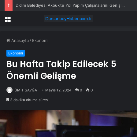
Didim Belediyesi Akbük’te Yol Yapım Çalışmalarını Genişletiyor
Menü
Anasayfa
/
Ekonomi
Ekonomi
Bu Hafta Takip Edilecek 5
Önemli Gelişme
ÜMİT SAVĞA
Mayıs 12, 2024
0
0
3 dakika okuma süresi