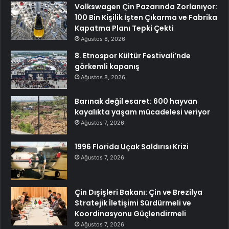
Volkswagen Çin Pazarında Zorlanıyor:
100 Bin Kişilik İşten Çıkarma ve Fabrika
Kapatma Planı Tepki Çekti
Ağustos 8, 2026
8. Etnospor Kültür Festivali’nde
görkemli kapanış
Ağustos 8, 2026
Barınak değil esaret: 600 hayvan
kayalıkta yaşam mücadelesi veriyor
Ağustos 7, 2026
1996 Florida Uçak Saldırısı Krizi
Ağustos 7, 2026
Çin Dışişleri Bakanı: Çin ve Brezilya
Stratejik İletişimi Sürdürmeli ve
Koordinasyonu Güçlendirmeli
Ağustos 7, 2026