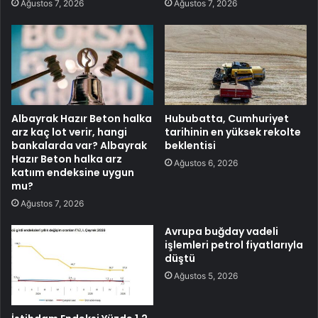
Ağustos 7, 2026
Ağustos 7, 2026
Albayrak Hazır Beton halka
Hububatta, Cumhuriyet
arz kaç lot verir, hangi
tarihinin en yüksek rekolte
bankalarda var? Albayrak
beklentisi
Hazır Beton halka arz
Ağustos 6, 2026
katıım endeksine uygun
mu?
Ağustos 7, 2026
Avrupa buğday vadeli
işlemleri petrol fiyatlarıyla
düştü
Ağustos 5, 2026