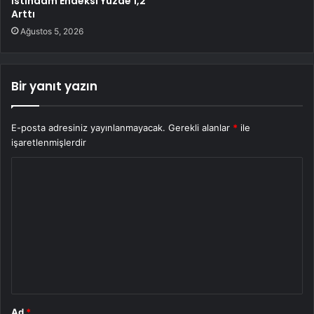
İstihdam Endeksi Yüzde 1,2
Arttı
Ağustos 5, 2026
Bir yanıt yazın
E-posta adresiniz yayınlanmayacak.
Gerekli alanlar
*
ile
işaretlenmişlerdir
Y
o
r
u
m
*
Ad
*