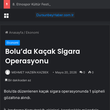
8. Etnospor Kültür Festivali’nde görkemli kapanış
Menü
Anasayfa
/
Ekonomi
Ekonomi
Bolu’da Kaçak Sigara
Operasyonu
MEHMET HAZBİN KAZBEK
Mayıs 20, 2026
0
0
Bir dakikadan az
Bolu’da düzenlenen kaçak sigara operasyonunda 1 şüpheli
gözaltına alındı.