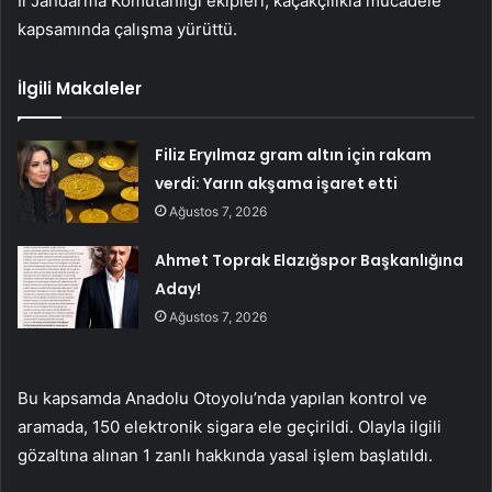
İl Jandarma Komutanlığı ekipleri, kaçakçılıkla mücadele
kapsamında çalışma yürüttü.
İlgili Makaleler
Filiz Eryılmaz gram altın için rakam
verdi: Yarın akşama işaret etti
Ağustos 7, 2026
Ahmet Toprak Elazığspor Başkanlığına
Aday!
Ağustos 7, 2026
Bu kapsamda Anadolu Otoyolu’nda yapılan kontrol ve
aramada, 150 elektronik sigara ele geçirildi. Olayla ilgili
gözaltına alınan 1 zanlı hakkında yasal işlem başlatıldı.