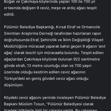
Boğalı ve Çakırkaya köylerinde yaşları 100 ile 700 yıl
ortasında değişen 9 ceviz, meşe ve ardıç ağacı tespit
edildi.
Pülümür Belediye Başkanlığı, Kırsal Etraf ve Ormancılık
Sıkıntıları Araştırma Derneği tarafından hazırlanan rapor
doğrultusunda Etraf, Şehircilik ve İklim Değişikliği Vilayet
Müdürlüğüne müracaat yaparak bahsi geçen 9 ağacın ‘anıt
ağaç’ olarak tescili için müracaatta bulundu. Tespit edilen
ağaçlardan Çakırkaya köyünde bulunan 922 santimetre
gövde etrafı, 13 metre uzunluğu olan ve 700 yaşın
üzerinde olduğu kestirim edilen ceviz ağacının
Türkiye’deki en geniş gövdeli ceviz ağacı olduğu
düşünüyor.
Köydeki ceviz ağacını yerinde inceleyen Pülümür Belediye
Başkanı Müslüm Tosun, “Pülümür Belediyesi olarak
ilçedeki bitkilerle ilgili bir çalışma yaptık. Bu çalışmayı