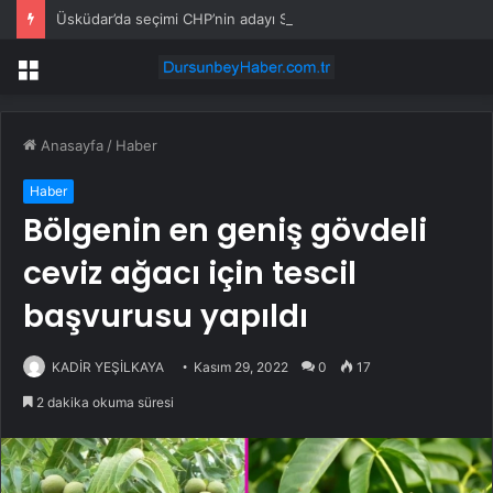
Üsküdar’da seçimi CHP’nin adayı Sibel Tan Çetinkaya kazandı
Menü
Anasayfa
/
Haber
Haber
Bölgenin en geniş gövdeli
ceviz ağacı için tescil
başvurusu yapıldı
KADİR YEŞİLKAYA
Kasım 29, 2022
0
17
2 dakika okuma süresi