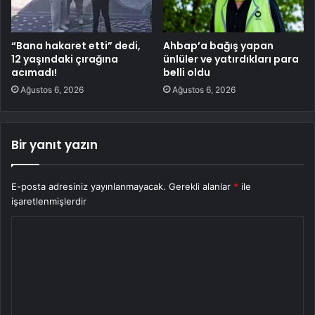
“Bana hakaret etti” dedi,
Ahbap’a bağış yapan
12 yaşındaki çırağına
ünlüler ve yatırdıkları para
acımadı!
belli oldu
Ağustos 6, 2026
Ağustos 6, 2026
Bir yanıt yazın
E-posta adresiniz yayınlanmayacak.
Gerekli alanlar
*
ile
işaretlenmişlerdir
Y
o
r
u
m