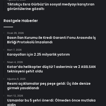
Tiktokçu Esra Gürbüz’ün sosyal medyayı karıştıran
görüntülerine gözaltı
Rastgele Haberler
Ocak 29, 2026
Basın İlan Kurumu ile Kredi Garanti Fonu Arasında İş
Birliği Protokolü İmzalandı
Mart 7, 2026
Karayolları için 2.25 milyarlık yatırım
Nisan 4, 2026
Katar’da helikopter düştü! 1 askerimiz ve 2 ASELSAN
teknisyeni şehit oldu
Ağustos 9, 2025
Resmi açıklamalar peş peşe geldi: Üç ilde denize
girmek yasaklandı
Mart 12, 2026
Uzmanlar bu 5 şehri önerdi: Ölmeden önce mutlaka
gidin