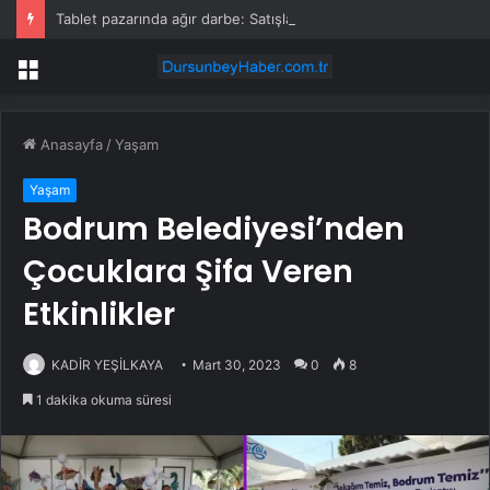
Tablet pazarında ağır darbe: Satışlar düşüşte!
Menü
Anasayfa
/
Yaşam
Yaşam
Bodrum Belediyesi’nden
Çocuklara Şifa Veren
Etkinlikler
KADİR YEŞİLKAYA
Mart 30, 2023
0
8
1 dakika okuma süresi