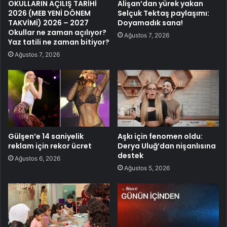
OKULLARIN AÇILIŞ TARİHİ
Alişan’dan yürek yakan
2026 (MEB YENİ DÖNEM
Selçuk Tektaş paylaşımı:
TAKVİMİ) 2026 – 2027
Doyamadık sana!
Okullar ne zaman açılıyor?
Ağustos 7, 2026
Yaz tatili ne zaman bitiyor?
Ağustos 7, 2026
Gülşen’e 14 saniyelik
Aşkı için fenomen oldu:
reklam için rekor ücret
Derya Uluğ’dan nişanlısına
destek
Ağustos 6, 2026
Ağustos 5, 2026