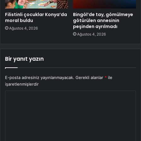
Filistinli çocuklar Konya’da
Bingöl’de tay, gömülmeye
moral buldu
götürülen annesinin
peşinden ayrılmadı
Ağustos 4, 2026
Ağustos 4, 2026
Bir yanıt yazın
E-posta adresiniz yayınlanmayacak.
Gerekli alanlar
*
ile
işaretlenmişlerdir
Y
o
r
u
m