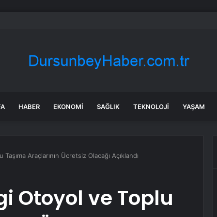
ılmaz gram altın için rakam verdi: Yarın akşama işaret etti
FA
HABER
EKONOMI
SAĞLIK
TEKNOLOJI
YAŞAM
 Taşıma Araçlarının Ücretsiz Olacağı Açıklandı
 Otoyol ve Toplu