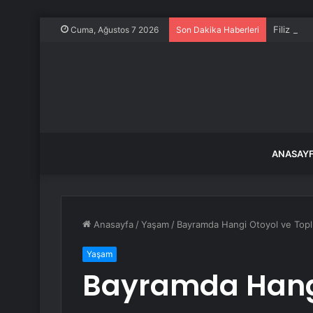
Filiz Ery
Cuma, Ağustos 7 2026
Son Dakika Haberleri
ANASAY
Anasayfa
/
Yaşam
/
Bayramda Hangi Otoyol ve Toplu
Yaşam
Bayramda Hangi