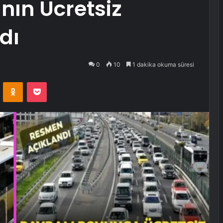
nın Ücretsiz
dı
0
10
1 dakika okuma süresi
VKontakte
Odnoklassniki
Pocket