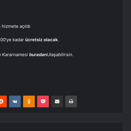
e hizmete açıldı
:00’ye kadar
ücretsiz olacak
.
ı Kararnamesi
buradan
Ulaşabilirsin.
erest
Reddit
VKontakte
Odnoklassniki
Pocket
E-Posta ile paylaş
Yazdır