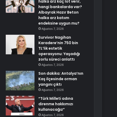
halka arz kaç lot verir,
hangi bankalarda var?
Albayrak Hazır Beton
halka arz katıım
endeksine uygun mu?
Ağustos 7, 2026
Survivor Nagihan
Karadere’nin 750 bin
TL’lik estetik
operasyonu: Yaşadığı
zorlu süreci anlattı
Ağustos 7, 2026
Son dakika: Antalya’nın
Kaş ilçesinde orman
yangını çıktı
Ağustos 7, 2026
“Türk Milleti adına
direnme hakkımızı
kullanacağız”
Ağustos 7, 2026