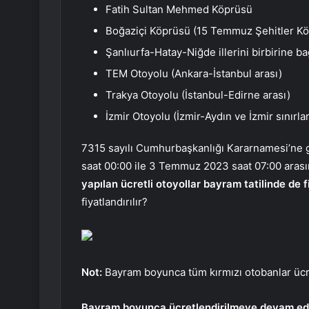
Fatih Sultan Mehmed Köprüsü
Boğaziçi Köprüsü (15 Temmuz Şehitler K
Şanlıurfa-Hatay-Niğde illerini birbirine ba
TEM Otoyolu (Ankara-İstanbul arası)
Trakya Otoyolu (İstanbul-Edirne arası)
İzmir Otoyolu (İzmir-Aydın ve İzmir sınırla
7315 sayılı Cumhurbaşkanlığı Kararnamesi’ne g
saat 00:00 ile 3 Temmuz 2023 saat 07:00 arası
yapılan ücretli otoyollar bayram tatilinde de
fiyatlandırılır?
Not:
Bayram boyunca tüm kırmızı otobanlar ücrets
Bayram boyunca ücretlendirilmeye devam edil