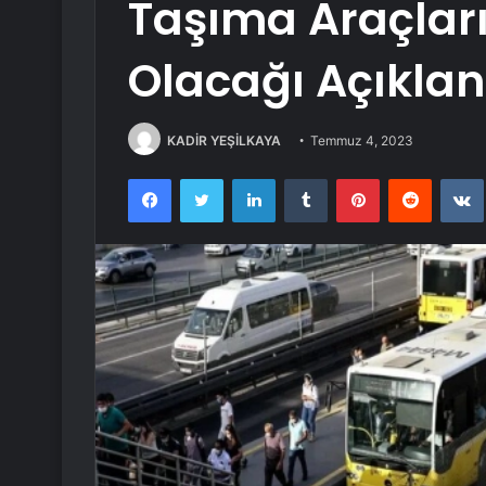
Taşıma Araçları
Olacağı Açıklan
KADİR YEŞİLKAYA
Temmuz 4, 2023
Facebook
Twitter
LinkedIn
Tumblr
Pinterest
Reddit