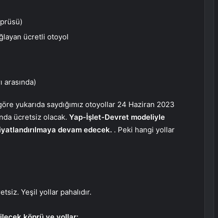
öprüsü)
ğlayan ücretli otoyol
rı arasında)
öre yukarıda saydığımız otoyollar 24 Haziran 2023
nda ücretsiz olacak.
Yap-İşlet-Devret modeliyle
 fiyatlandırılmaya devam edecek.
. Peki hangi yollar
iz. Yeşil yollar pahalıdır.
ecek köprü ve yollar: