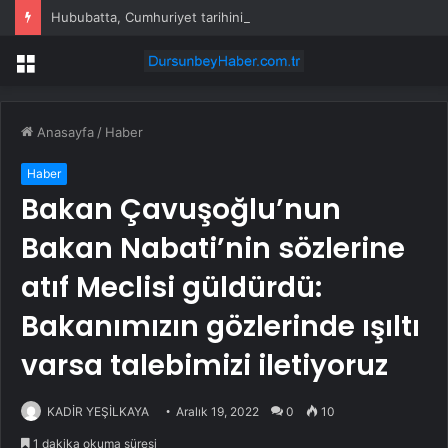
Hububatta, Cumhuriyet tarihinin en yüksek rekolte beklentisi
Menü
Anasayfa
/
Haber
Haber
Bakan Çavuşoğlu’nun
Bakan Nabati’nin sözlerine
atıf Meclisi güldürdü:
Bakanımızın gözlerinde ışıltı
varsa talebimizi iletiyoruz
KADİR YEŞİLKAYA
Aralık 19, 2022
0
10
1 dakika okuma süresi