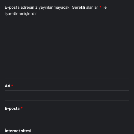
E-posta adresiniz yayınlanmayacak.
Gerekli alanlar
*
ile
işaretlenmişlerdir
Y
o
r
u
m
*
Ad
*
E-posta
*
İnternet sitesi