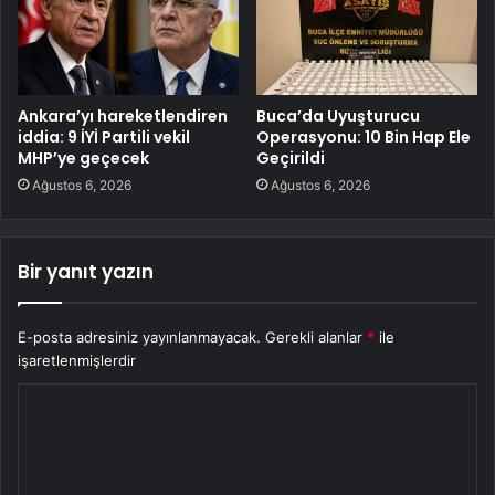
Ankara’yı hareketlendiren
Buca’da Uyuşturucu
iddia: 9 İYİ Partili vekil
Operasyonu: 10 Bin Hap Ele
MHP’ye geçecek
Geçirildi
Ağustos 6, 2026
Ağustos 6, 2026
Bir yanıt yazın
E-posta adresiniz yayınlanmayacak.
Gerekli alanlar
*
ile
işaretlenmişlerdir
Y
o
r