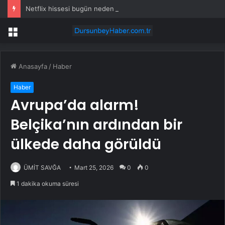
Netflix hissesi bugün neden düşüyor?
Menü
Anasayfa
/
Haber
Haber
Avrupa’da alarm!
Belçika’nın ardından bir
ülkede daha görüldü
ÜMİT SAVĞA
Mart 25, 2026
0
0
1 dakika okuma süresi