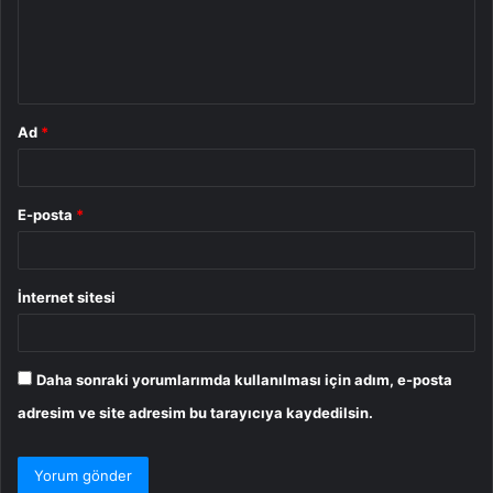
u
m
*
Ad
*
E-posta
*
İnternet sitesi
Daha sonraki yorumlarımda kullanılması için adım, e-posta
adresim ve site adresim bu tarayıcıya kaydedilsin.