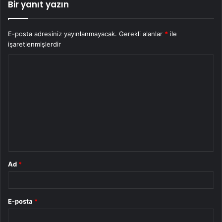
Bir yanıt yazın
E-posta adresiniz yayınlanmayacak.
Gerekli alanlar
*
ile
işaretlenmişlerdir
Y
o
r
u
m
*
Ad
*
E-posta
*