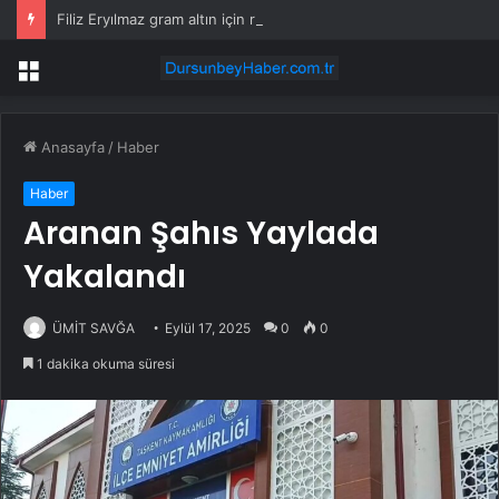
Filiz Eryılmaz gram altın için rakam verdi: Yarın akşama işaret etti
Menü
Anasayfa
/
Haber
Haber
Aranan Şahıs Yaylada
Yakalandı
ÜMİT SAVĞA
Eylül 17, 2025
0
0
1 dakika okuma süresi