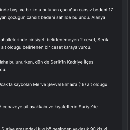
linde başı ve bir kolu bulunan çocuğun cansız bedeni 17
mayan çocuğun cansız bedeni sahilde bulundu. Alanya
hallelerinde cinsiyeti belirlenemeyen 2 ceset, Serik
 ait olduğu belirlenen bir ceset karaya vurdu.
daha bulunurken, dün de Serik’in Kadriye İlçesi
ndu.
Ocak’ta kaybolan Merve Şevval Elmas’a (18) ait olduğu
 5 cenazeye ait ayakkabı ve kıyafetlerin Suriye’de
 Suriye arasındaki kıyı bölgesinden yaklaşık 90 kişiyi