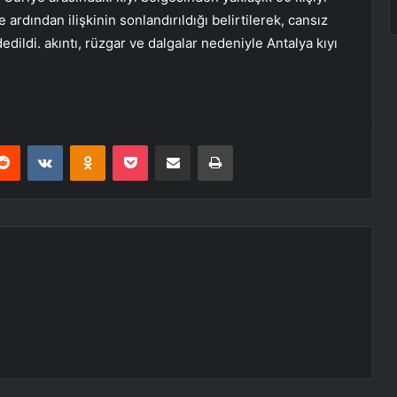
 ardından ilişkinin sonlandırıldığı belirtilerek, cansız
dildi. akıntı, rüzgar ve dalgalar nedeniyle Antalya kıyı
erest
Reddit
VKontakte
Odnoklassniki
Pocket
E-Posta ile paylaş
Yazdır