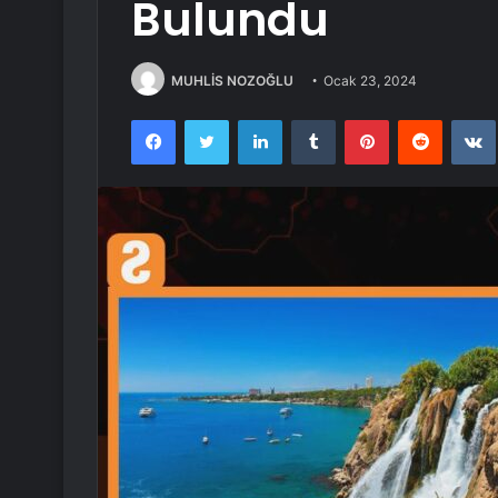
Bulundu
MUHLİS NOZOĞLU
Ocak 23, 2024
Facebook
Twitter
LinkedIn
Tumblr
Pinterest
Reddit