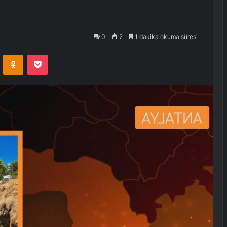
0
2
1 dakika okuma süresi
VKontakte
Odnoklassniki
Pocket