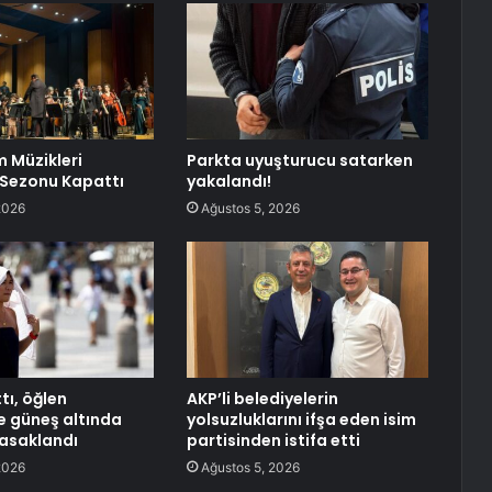
m Müzikleri
Parkta uyuşturucu satarken
 Sezonu Kapattı
yakalandı!
2026
Ağustos 5, 2026
ttı, öğlen
AKP’li belediyelerin
e güneş altında
yolsuzluklarını ifşa eden isim
asaklandı
partisinden istifa etti
2026
Ağustos 5, 2026