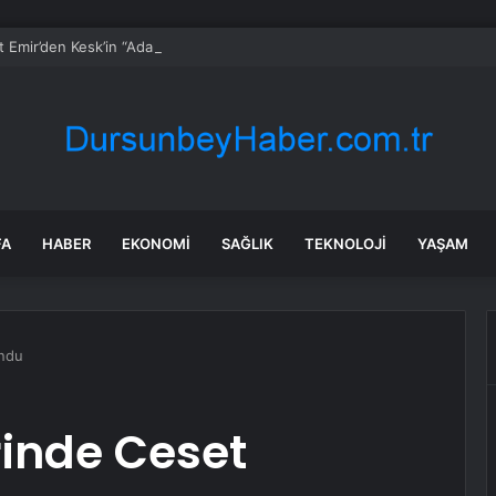
 Emir’den Kesk’in “Adalet Nöbeti”Ne Destek: “Bu Zulme, Bu Zalimlere A
FA
HABER
EKONOMI
SAĞLIK
TEKNOLOJI
YAŞAM
undu
rinde Ceset