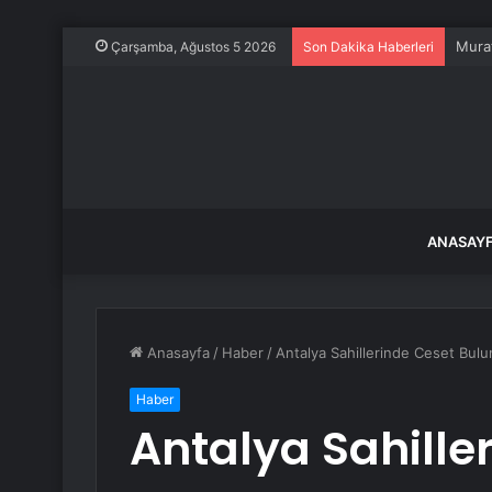
Murat
Çarşamba, Ağustos 5 2026
Son Dakika Haberleri
ANASAY
Anasayfa
/
Haber
/
Antalya Sahillerinde Ceset Bul
Haber
Antalya Sahille