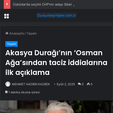
Üsküdar’da seçimi CHP’nin adayı Sibel Tan Çetinkaya kazandı
Menü
Anasayfa
/
Yaşam
Yaşam
Akasya Durağı’nın ‘Osman
Ağa’sından taciz iddialarına
ilk açıklama
MEHMET HAZBİN KAZBEK
Eylül 2, 2025
0
0
1 dakika okuma süresi