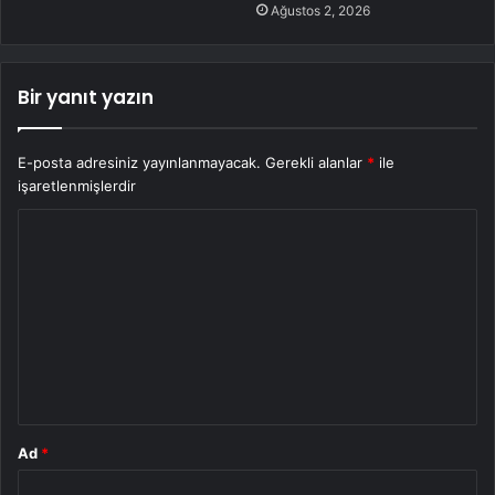
Ağustos 2, 2026
Bir yanıt yazın
E-posta adresiniz yayınlanmayacak.
Gerekli alanlar
*
ile
işaretlenmişlerdir
Y
o
r
u
m
*
Ad
*