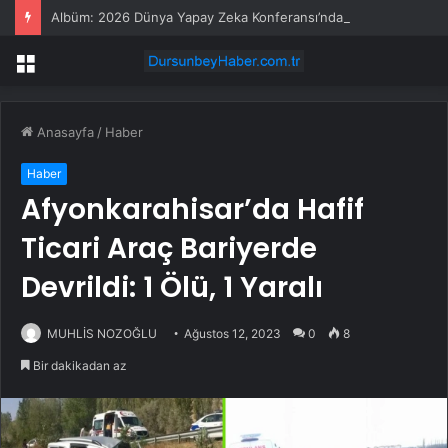
Albüm: 2026 Dünya Yapay Zeka Konferansı’nda Yapay Zeka Ajanı Ürünleri Büyük İlgi Gördü
Menü
Anasayfa
/
Haber
Haber
Afyonkarahisar’da Hafif
Ticari Araç Bariyerde
Devrildi: 1 Ölü, 1 Yaralı
MUHLİS NOZOĞLU
Ağustos 12, 2023
0
8
Bir dakikadan az