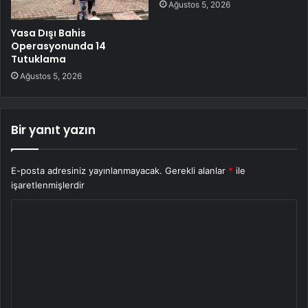
Ağustos 5, 2026
Yasa Dışı Bahis
Operasyonunda 14
Tutuklama
Ağustos 5, 2026
Bir yanıt yazın
E-posta adresiniz yayınlanmayacak.
Gerekli alanlar
*
ile
işaretlenmişlerdir
Y
o
r
u
m