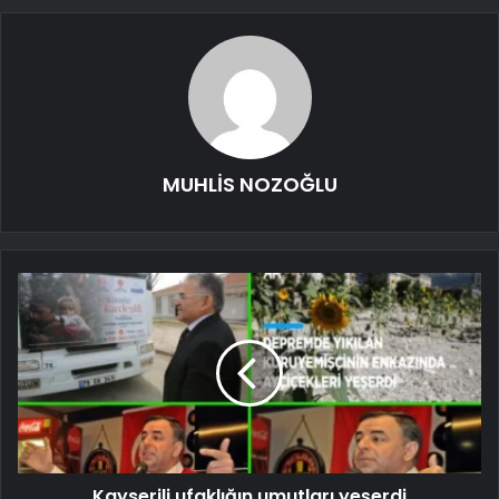
MUHLİS NOZOĞLU
Kayserili ufaklığın umutları yeşerdi